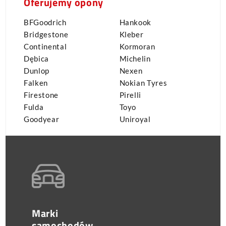
Oferujemy opony
BFGoodrich
Hankook
Bridgestone
Kleber
Continental
Kormoran
Dębica
Michelin
Dunlop
Nexen
Falken
Nokian Tyres
Firestone
Pirelli
Fulda
Toyo
Goodyear
Uniroyal
Marki
samochodów