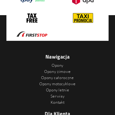
Nawigacja
Opony
Opony zimowe
Opony całoroczne
Opony motocyklowe
Opony letnie
Serwisy
Kontakt
Dla Klienta