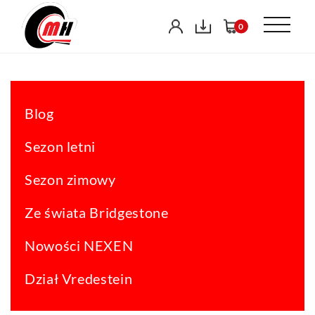
0
Blog
Sezon letni
Sezon zimowy
Ze świata Bridgestone
Nowości NEXEN
Dział Vredestein