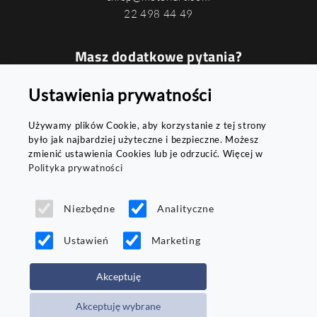
22 498 44 49
Masz dodatkowe pytania?
Podaj swój numer, a oddzwonimy do
Ustawienia prywatności
Ciebie najszybciej jak to możliwe
Używamy plików Cookie, aby korzystanie z tej strony
było jak najbardziej użyteczne i bezpieczne. Możesz
zmienić ustawienia Cookies lub je odrzucić. Więcej w
Polityka prywatności
WYŚLIJ
Niezbędne
Analityczne
Ustawień
Marketing
Akceptuję
Copyright © 2026 Motohurt - wszystkie prawa
Akceptuję wybrane
zastrzeżone