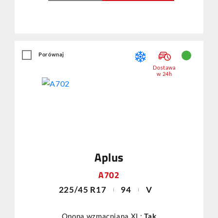
Porównaj
Dostawa
w 24h
Aplus
A702
225/45 R17
94
V
Opona wzmacniana XL:
Tak