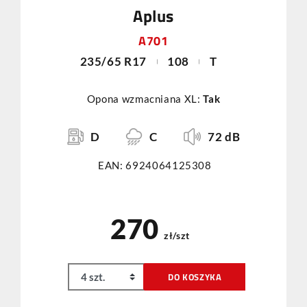
Aplus
A701
235/65 R17
108
T
Opona wzmacniana XL:
Tak
D
C
72 dB
EAN: 6924064125308
270
zł/szt
DO KOSZYKA