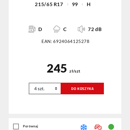
215/65 R17
99
H
D
C
72 dB
EAN: 6924064125278
245
zł/szt
DO KOSZYKA
Porównaj