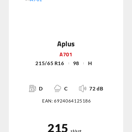
Aplus
A701
215/65 R16
98
H
D
C
72 dB
EAN: 6924064125186
215
zł/szt