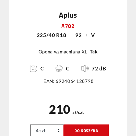
Aplus
A702
225/40 R18
92
V
Opona wzmacniana XL:
Tak
C
C
72 dB
EAN: 6924064128798
210
zł/szt
DO KOSZYKA