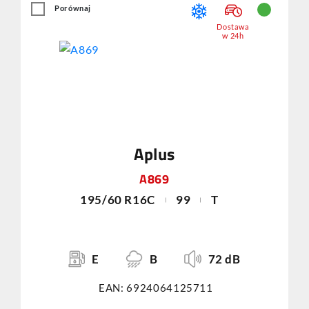
Porównaj
Dostawa
w 24h
Aplus
A869
195/60 R16C
99
T
E
B
72 dB
EAN: 6924064125711