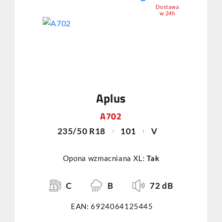
Dostawa
w 24h
Aplus
A702
235/50 R18
101
V
Opona wzmacniana XL:
Tak
C
B
72 dB
EAN: 6924064125445