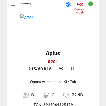
Porównaj
Dostawa
w 24h
Aplus
A701
215/60 R16
99
H
Opona wzmacniana XL:
Tak
D
C
72 dB
EAN: 6924064125179