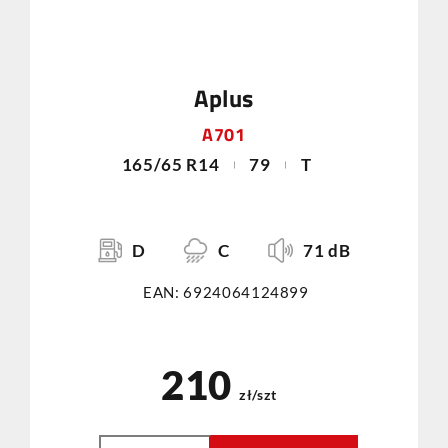
Aplus
A701
165/65 R14
79
T
D
C
71 dB
EAN: 6924064124899
210
zł/szt