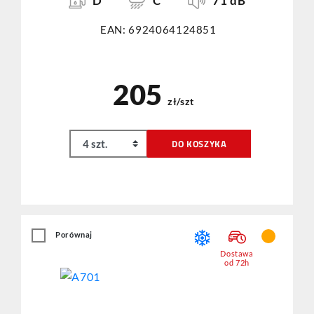
D
C
71 dB
EAN: 6924064124851
205
zł/szt
DO KOSZYKA
Porównaj
Dostawa
od 72h