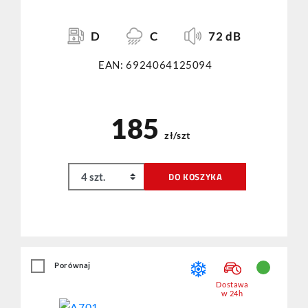
D
C
72 dB
EAN: 6924064125094
185
zł/szt
DO KOSZYKA
Porównaj
Dostawa
w 24h