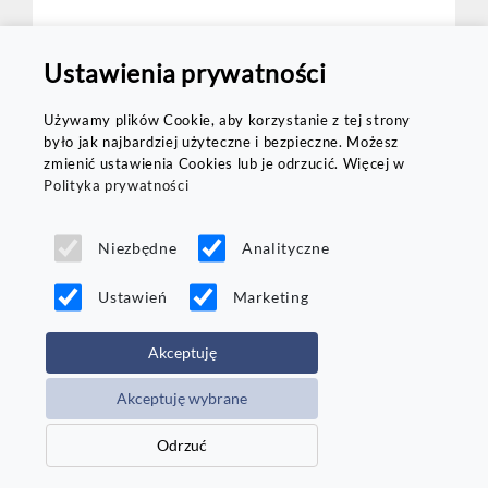
D
C
71 dB
Ustawienia prywatności
EAN: 6924064124912
Używamy plików Cookie, aby korzystanie z tej strony
było jak najbardziej użyteczne i bezpieczne. Możesz
zmienić ustawienia Cookies lub je odrzucić. Więcej w
Polityka prywatności
215
zł/szt
Niezbędne
Analityczne
DO KOSZYKA
Ustawień
Marketing
Akceptuję
Akceptuję wybrane
Porównaj
Odrzuć
Dostawa
od 72h