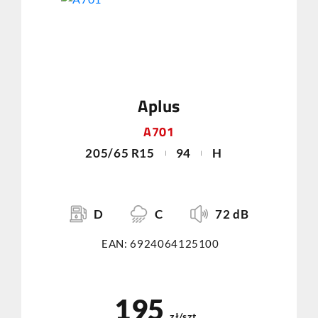
Aplus
A701
205/65 R15
94
H
D
C
72 dB
EAN: 6924064125100
195
zł/szt