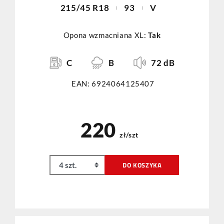
215/45 R18
93
V
Opona wzmacniana XL:
Tak
C
B
72 dB
EAN: 6924064125407
220
zł/szt
DO KOSZYKA