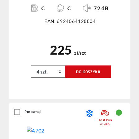
C
C
72 dB
EAN: 6924064128804
225
zł/szt
DO KOSZYKA
Porównaj
Dostawa
w 24h