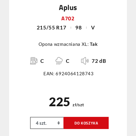
Aplus
A702
215/55 R17
98
V
Opona wzmacniana XL:
Tak
C
C
72 dB
EAN: 6924064128743
225
zł/szt
DO KOSZYKA