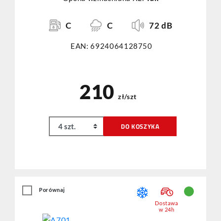
C
C
72 dB
EAN: 6924064128750
210
zł/szt
DO KOSZYKA
Porównaj
Dostawa
w 24h