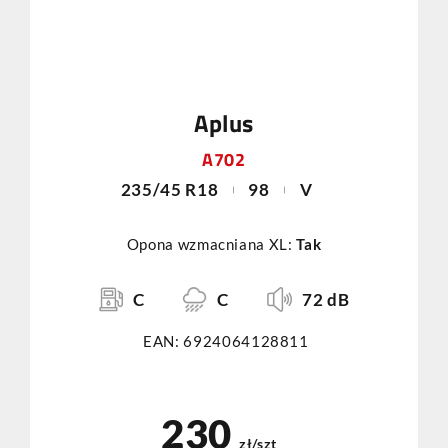
Aplus
A702
235/45 R18
98
V
Opona wzmacniana XL:
Tak
C
C
72 dB
EAN: 6924064128811
230
zł/szt