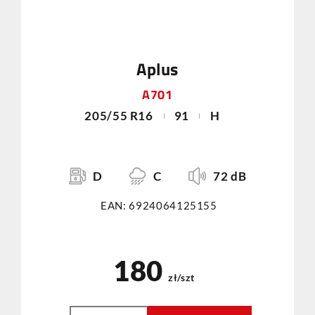
Aplus
A701
205/55 R16
91
H
D
C
72 dB
EAN: 6924064125155
180
zł/szt