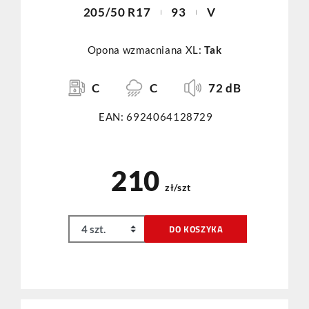
205/50 R17
93
V
Opona wzmacniana XL:
Tak
C
C
72 dB
EAN: 6924064128729
210
zł/szt
DO KOSZYKA