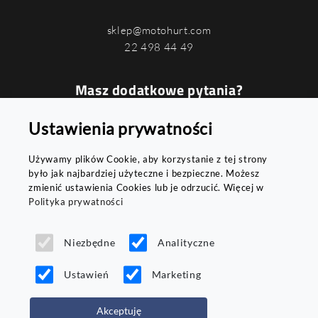
sklep@motohurt.com
22 498 44 49
Masz dodatkowe pytania?
Podaj swój numer, a oddzwonimy do
Ustawienia prywatności
Ciebie najszybciej jak to możliwe
Używamy plików Cookie, aby korzystanie z tej strony
było jak najbardziej użyteczne i bezpieczne. Możesz
zmienić ustawienia Cookies lub je odrzucić. Więcej w
Polityka prywatności
WYŚLIJ
Niezbędne
Analityczne
Ustawień
Marketing
Akceptuję