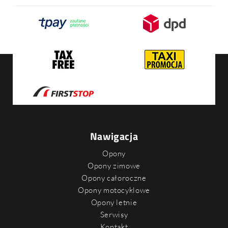
Nawigacja
Opony
Opony zimowe
Opony całoroczne
Opony motocyklowe
Opony letnie
Serwisy
Kontakt