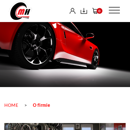
0
HOME
>
O firmie