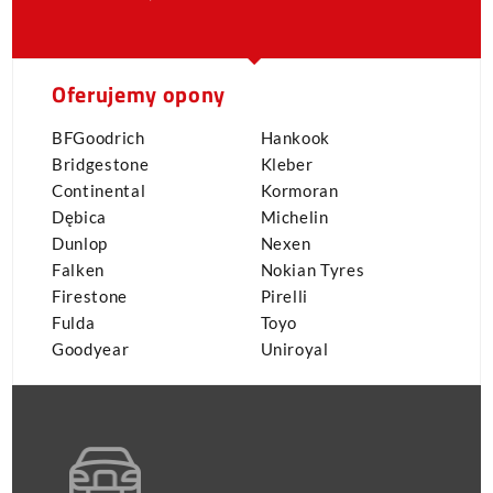
Oferujemy opony
BFGoodrich
Hankook
Bridgestone
Kleber
Continental
Kormoran
Dębica
Michelin
Dunlop
Nexen
Falken
Nokian Tyres
Firestone
Pirelli
Fulda
Toyo
Goodyear
Uniroyal