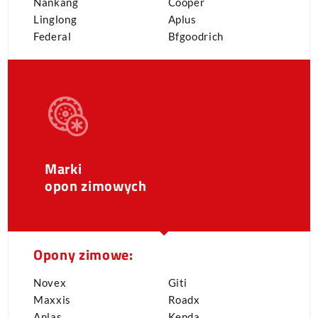
Nankang
Cooper
Linglong
Aplus
Federal
Bfgoodrich
Marki
opon zimowych
Opony zimowe:
Novex
Giti
Maxxis
Roadx
Anlas
Kenda