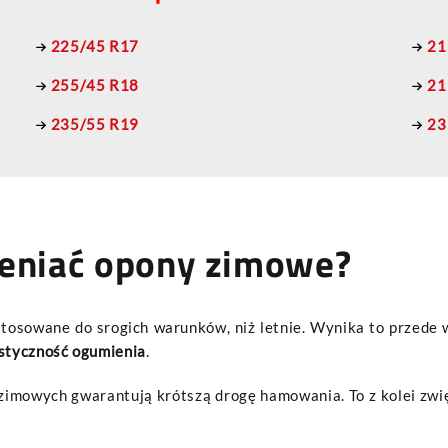
225/45 R17
21
255/45 R18
21
235/55 R19
23
eniać opony zimowe?
ystosowane do srogich warunków, niż letnie. Wynika to przede
styczność ogumienia
.
imowych gwarantują krótszą drogę hamowania. To z kolei zwię