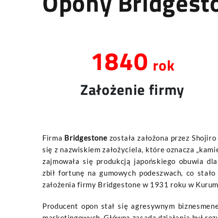
Opony Bridgest
1931
rok
Założenie firmy
Firma
Bridgestone
została założona przez Shojiro
się z nazwiskiem założyciela, które oznacza „kam
zajmowała się produkcją japońskiego obuwia dla 
zbił fortunę na gumowych podeszwach, co stał
założenia firmy Bridgestone w 1931 roku w Kurum
Producent opon stał się agresywnym biznesmene
marketingowych. Główną zasadą działania był rozw