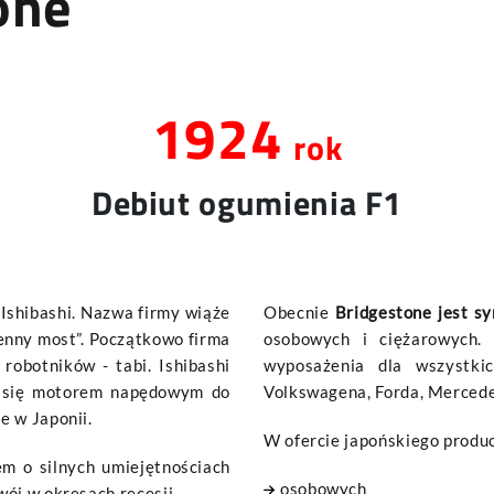
one
2019
rok
Debiut ogumienia F1
 Ishibashi. Nazwa firmy wiąże
Obecnie
Bridgestone jest s
ienny most”. Początkowo firma
osobowych i ciężarowych.
robotników - tabi. Ishibashi
wyposażenia dla wszystk
o się motorem napędowym do
Volkswagena, Forda, Mercedes
e w Japonii.
W ofercie japońskiego produ
m o silnych umiejętnościach
osobowych
ój w okresach recesji.