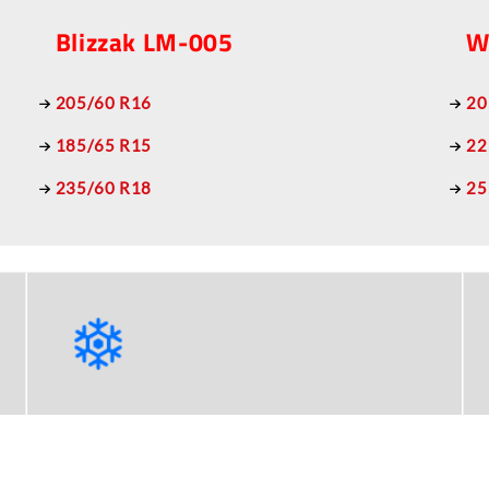
Blizzak LM-005
W
205/60 R16
20
185/65 R15
22
235/60 R18
25