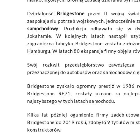
Działalność
Bridgestone
przed II wojną świat
zaspokajaniu potrzeb wojskowych, jednocześnie z
samochodowy
. Produkcja odbywała się w d
Jokahamie. W kolejnych latach nastąpił szyb
zagraniczna fabryka Bridgestone została założo
Hamburgu. W latach 80 ekspansja firmy objęła ró
Swój rozkwit przedsiębiorstwo zawdzięcza
przeznaczonej do autobusów oraz samochodów cię
Bridgestone zyskało ogromny prestiż w 1986 r
Bridgestone RE71, zostały uznane za najlep
najszybszego w tych latach samochodu.
Kilka lat później ogumienie firmy zadebiutow
Bridgestone do 2019 roku, zdobyło 9 tytułów mis
konstruktorów.