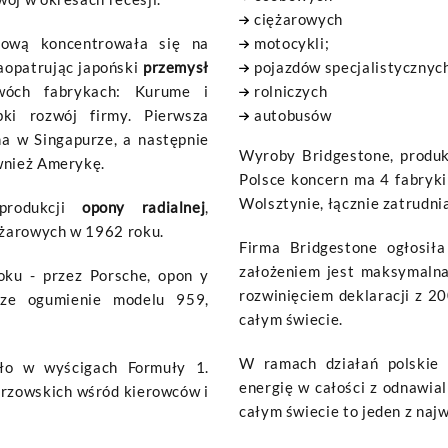
ciężarowych
ową koncentrowała się na
motocykli;
aopatrując japoński
przemysł
pojazdów specjalistycznyc
wóch fabrykach: Kurume i
rolniczych
ki rozwój firmy. Pierwsza
autobusów
na w Singapurze, a następnie
Wyroby Bridgestone, produ
wnież Amerykę.
Polsce koncern ma 4 fabryki
Wolsztynie, łącznie zatrudnia
 produkcji
opony radialnej
,
żarowych w 1962 roku.
Firma Bridgestone ogłosił
założeniem jest maksymalna
oku - przez Porsche, opon y
rozwinięciem deklaracji z 2
sze ogumienie modelu 959,
całym świecie.
W ramach działań polskie
ało w wyścigach Formuły 1.
energię w całości z odnawia
trzowskich wśród kierowców i
całym świecie to jeden z naj