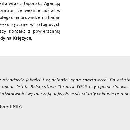
siła wraz z Japońską Agencją
oration, że weźmie udział w
polegać na prowadzeniu badań
 wykorzystane w załogowych
pszy kontakt z powierzchnią
zdy na Księżycu
.
 standardy jakości i wydajności opon sportowych. Po osta
ak opona letnia Bridgestone Turanza T005 czy opona zimowa
 kiedykolwiek i wyznaczają najwyższe standardy w klasie premiu
estone EMIA