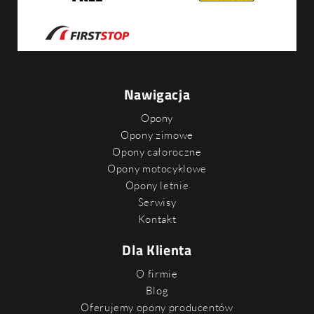
Nawigacja
Opony
Opony zimowe
Opony całoroczne
Opony motocyklowe
Opony letnie
Serwisy
Kontakt
Dla Klienta
O firmie
Blog
Oferujemy opony producentów