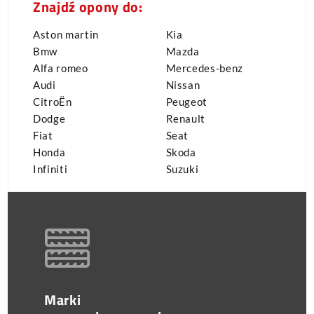
Znajdź opony do:
Aston martin
Kia
Bmw
Mazda
Alfa romeo
Mercedes-benz
Audi
Nissan
CitroËn
Peugeot
Dodge
Renault
Fiat
Seat
Honda
Skoda
Infiniti
Suzuki
Marki