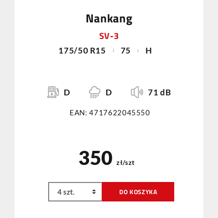
Nankang
SV-3
175/50 R15
75
H
D
D
71 dB
EAN: 4717622045550
350
zł/szt
DO KOSZYKA