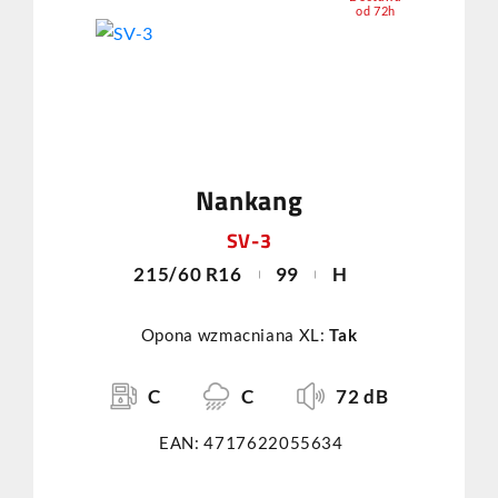
od 72h
Nankang
SV-3
215/60 R16
99
H
Opona wzmacniana XL:
Tak
C
C
72 dB
EAN: 4717622055634