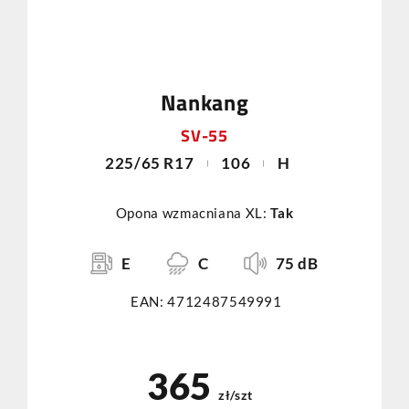
Nankang
SV-55
225/65 R17
106
H
Opona wzmacniana XL:
Tak
E
C
75 dB
EAN: 4712487549991
365
zł/szt