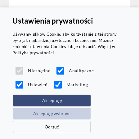
DO KOSZYKA
Ustawienia prywatności
Używamy plików Cookie, aby korzystanie z tej strony
było jak najbardziej użyteczne i bezpieczne. Możesz
zmienić ustawienia Cookies lub je odrzucić. Więcej w
Polityka prywatności
Porównaj
Dostawa
od 72h
Niezbędne
Analityczne
Ustawień
Marketing
Akceptuję
Akceptuję wybrane
Nankang
Odrzuć
SV-3