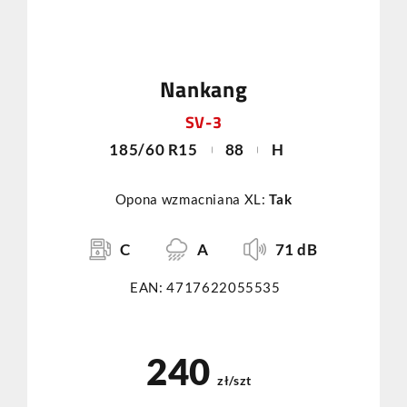
Nankang
SV-3
185/60 R15
88
H
Opona wzmacniana XL:
Tak
C
A
71 dB
EAN: 4717622055535
240
zł/szt