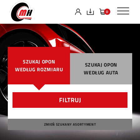
0
SZUKAJ OPON
SZUKAJ OPON
WEDŁUG ROZMIARU
WEDŁUG AUTA
FILTRUJ
ZMIEŃ SZUKANY ASORTYMENT