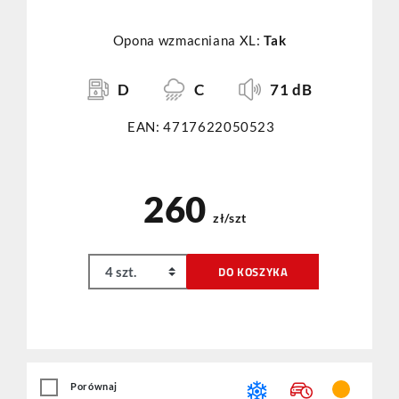
Opona wzmacniana XL:
Tak
D
C
71 dB
EAN: 4717622050523
260
zł/szt
DO KOSZYKA
Porównaj