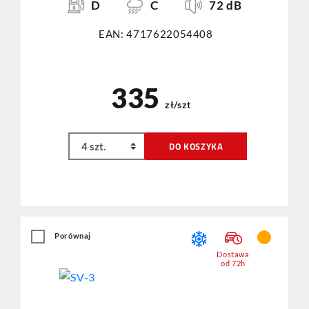
D
C
72 dB
EAN: 4717622054408
335
zł/szt
DO KOSZYKA
Porównaj
Dostawa
od 72h