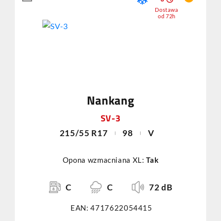
Dostawa
od 72h
Nankang
SV-3
215/55 R17
98
V
Opona wzmacniana XL:
Tak
C
C
72 dB
EAN: 4717622054415