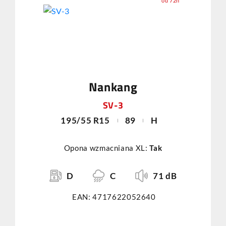
od 72h
Nankang
SV-3
195/55 R15
89
H
Opona wzmacniana XL:
Tak
D
C
71 dB
EAN: 4717622052640