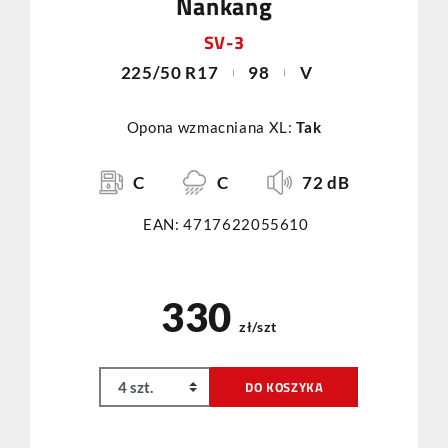
Nankang
SV-3
225/50 R17
98
V
Opona wzmacniana XL:
Tak
C
C
72 dB
EAN: 4717622055610
330
zł/szt
DO KOSZYKA