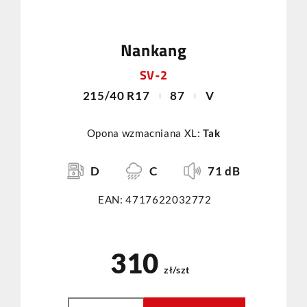
Nankang
SV-2
215/40 R17
87
V
Opona wzmacniana XL:
Tak
D
C
71 dB
EAN: 4717622032772
310
zł/szt