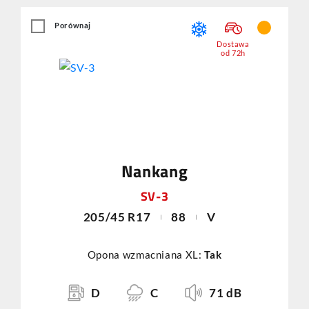
Porównaj
Dostawa
od 72h
Nankang
SV-3
205/45 R17
88
V
Opona wzmacniana XL:
Tak
D
C
71 dB