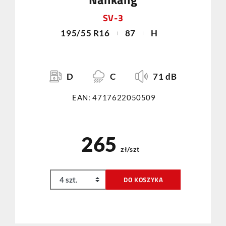
SV-3
195/55 R16
87
H
D
C
71 dB
EAN: 4717622050509
265
zł/szt
DO KOSZYKA