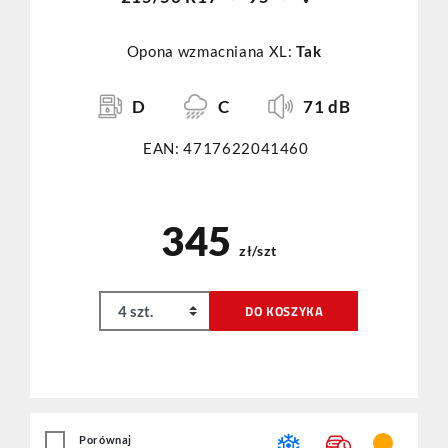
Opona wzmacniana XL:
Tak
D
C
71 dB
EAN: 4717622041460
345
zł/szt
DO KOSZYKA
Porównaj