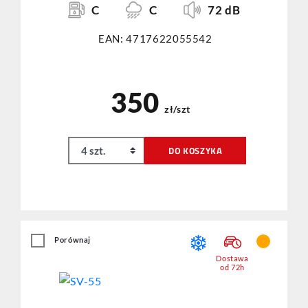
C
C
72 dB
EAN: 4717622055542
350
zł/szt
DO KOSZYKA
Porównaj
Dostawa
od 72h