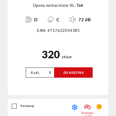
Opona wzmacniana XL:
Tak
D
C
72 dB
EAN: 4717622054385
320
zł/szt
DO KOSZYKA
Porównaj
Dostawa