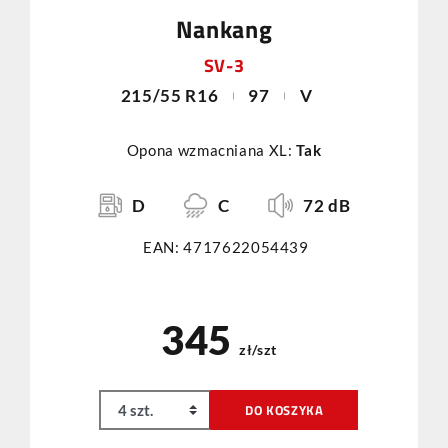
Nankang
SV-3
215/55 R16
97
V
Opona wzmacniana XL:
Tak
D
C
72 dB
EAN: 4717622054439
345
zł/szt
DO KOSZYKA