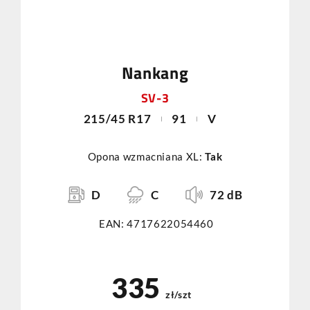
Nankang
SV-3
215/45 R17
91
V
Opona wzmacniana XL:
Tak
D
C
72 dB
EAN: 4717622054460
335
zł/szt