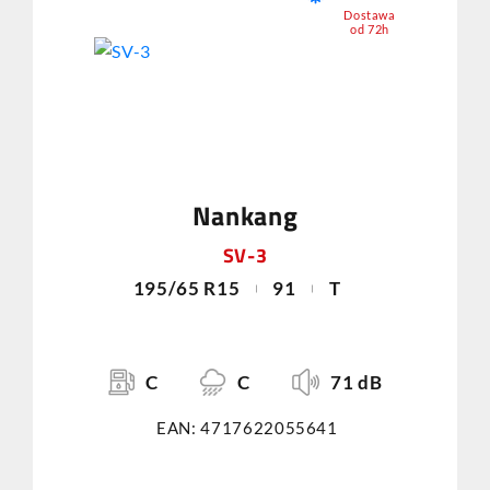
Dostawa
od 72h
Nankang
SV-3
195/65 R15
91
T
C
C
71 dB
EAN: 4717622055641