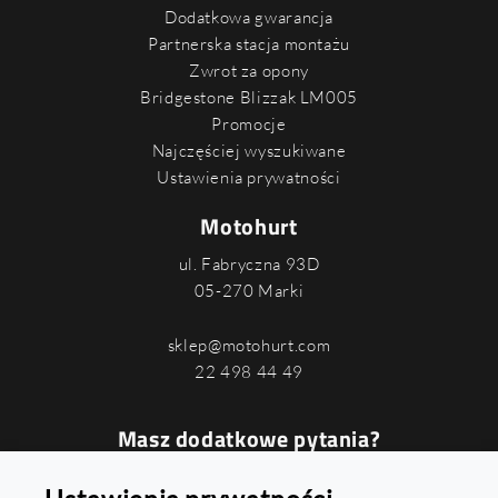
Dodatkowa gwarancja
Partnerska stacja montażu
Zwrot za opony
Bridgestone Blizzak LM005
Promocje
Najczęściej wyszukiwane
Ustawienia prywatności
Motohurt
ul. Fabryczna 93D
05-270 Marki
sklep@motohurt.com
22 498 44 49
Masz dodatkowe pytania?
Podaj swój numer, a oddzwonimy do