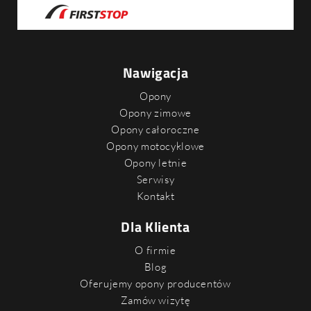
Nawigacja
Opony
Opony zimowe
Opony całoroczne
Opony motocyklowe
Opony letnie
Serwisy
Kontakt
Dla Klienta
O firmie
Blog
Oferujemy opony producentów
Zamów wizytę