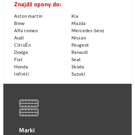
Znajdź opony do:
Aston martin
Kia
Bmw
Mazda
Alfa romeo
Mercedes-benz
Audi
Nissan
CitroËn
Peugeot
Dodge
Renault
Fiat
Seat
Honda
Skoda
Infiniti
Suzuki
Marki