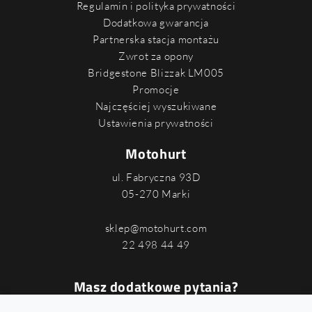
Regulamin i polityka prywatności
Dodatkowa gwarancja
Partnerska stacja montażu
Zwrot za opony
Bridgestone Blizzak LM005
Promocje
Najczęściej wyszukiwane
Ustawienia prywatności
Motohurt
ul. Fabryczna 93D
05-270 Marki
sklep@motohurt.com
22 498 44 49
Masz dodatkowe pytania?
Podaj swój numer, a oddzwonimy do