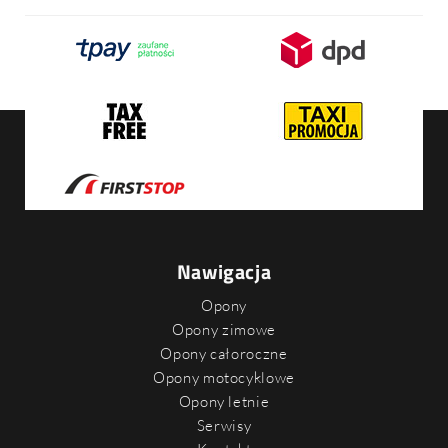
Nawigacja
Opony
Opony zimowe
Opony całoroczne
Opony motocyklowe
Opony letnie
Serwisy