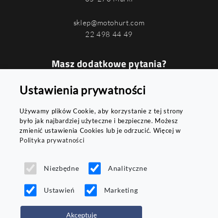
sklep@motohurt.com
22 498 44 49
Masz dodatkowe pytania?
Podaj swój numer, a oddzwonimy do
Ustawienia prywatności
Ciebie najszybciej jak to możliwe
Używamy plików Cookie, aby korzystanie z tej strony
było jak najbardziej użyteczne i bezpieczne. Możesz
zmienić ustawienia Cookies lub je odrzucić. Więcej w
Polityka prywatności
WYŚLIJ
Niezbędne
Analityczne
Ustawień
Marketing
Akceptuję