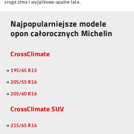
sroga zima i wyjątkowo upalne lata.
Najpopularniejsze modele
opon całorocznych Michelin
CrossClimate
195/65 R15
205/55 R16
205/60 R16
CrossClimate SUV
215/65 R16