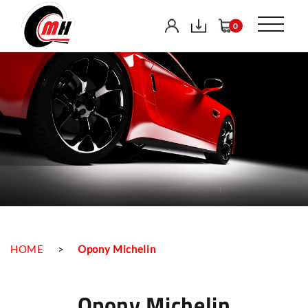
0
HOME
>
Opony Michelin
Opony Michelin