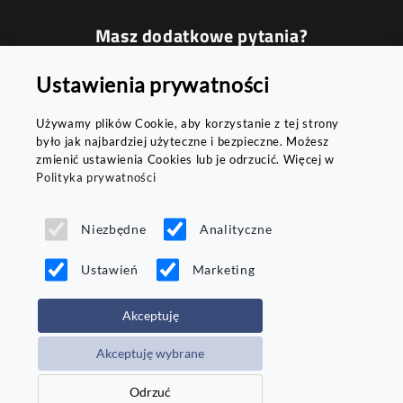
Masz dodatkowe pytania?
Podaj swój numer, a oddzwonimy do
Ustawienia prywatności
Ciebie najszybciej jak to możliwe
Używamy plików Cookie, aby korzystanie z tej strony
było jak najbardziej użyteczne i bezpieczne. Możesz
zmienić ustawienia Cookies lub je odrzucić. Więcej w
Polityka prywatności
WYŚLIJ
Niezbędne
Analityczne
Ustawień
Marketing
Akceptuję
Copyright © 2026 Motohurt - wszystkie prawa
Akceptuję wybrane
zastrzeżone
Projekt i wykonanie:
NET-ATAK.PL
Odrzuć