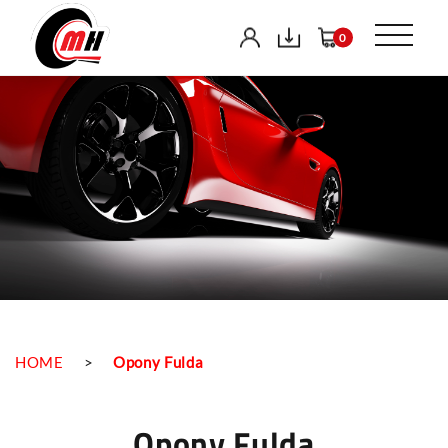
0
HOME
>
Opony Fulda
Opony Fulda