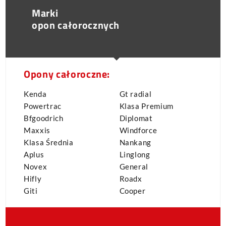
Marki
opon całorocznych
Opony całoroczne:
Kenda
Gt radial
Powertrac
Klasa Premium
Bfgoodrich
Diplomat
Maxxis
Windforce
Klasa Średnia
Nankang
Aplus
Linglong
Novex
General
Hifly
Roadx
Giti
Cooper