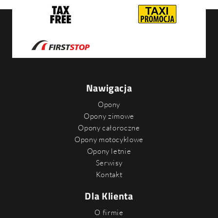
Nawigacja
Opony
Opony zimowe
Opony całoroczne
Opony motocyklowe
Opony letnie
Serwisy
Kontakt
Dla Klienta
O firmie