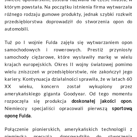
którym powstała. Na początku istnienia firma wytwarzała
różnego rodzaju gumowe produkty, jednak szybki rozkwit
przedsiębiorstwa doprowadził do stworzenia opon do
automobili.
Tuż po I wojnie Fulda zajęła się wytwarzaniem opon
samochodowych i rowerowych. Prestiż przyniosły
samochody ciężarowe, które wysławiły markę w wielu
krajach europejskich. Okres II wojny światowej pomimo
wielu zniszczeń w przedsiębiorstwie, nie zakończył jego
kariery. Kontynuacja działalności sprawiła, że w latach 60
XX wieku, koncern został wykupiony przez
amerykańskiego giganta Goodyear. Od tego momentu
rozpoczęła się produkcja
doskonałej jakości opon
.
Niemieccy specjaliści opracowali pierwszą
sportową
oponę Fulda
.
Połączenie pionierskich, amerykańskich technologii z
niemiecką precyzją, doprowadziło do stworzenia