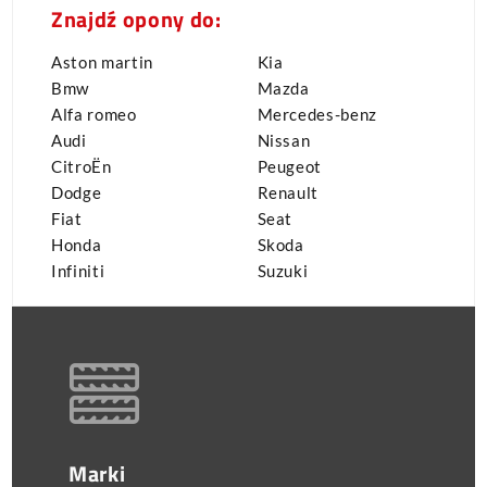
Znajdź opony do:
Aston martin
Kia
Bmw
Mazda
Alfa romeo
Mercedes-benz
Audi
Nissan
CitroËn
Peugeot
Dodge
Renault
Fiat
Seat
Honda
Skoda
Infiniti
Suzuki
Marki