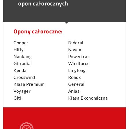
opon całorocznych
Opony całoroczne:
Cooper
Federal
Hifly
Novex
Nankang
Powertrac
Gt radial
Windforce
Kenda
Linglong
Crosswind
Roadx
Klasa Premium
General
Voyager
Anlas
Giti
Klasa Ekonomiczna