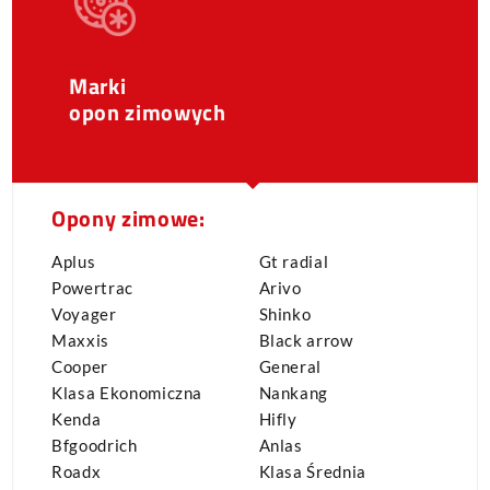
Marki
opon zimowych
Opony zimowe:
Aplus
Gt radial
Powertrac
Arivo
Voyager
Shinko
Maxxis
Black arrow
Cooper
General
Klasa Ekonomiczna
Nankang
Kenda
Hifly
Bfgoodrich
Anlas
Roadx
Klasa Średnia