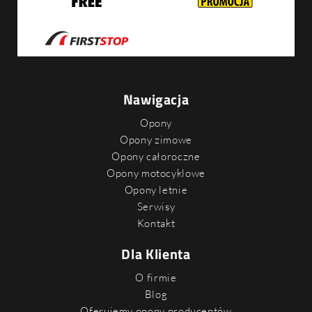
Nawigacja
Opony
Opony zimowe
Opony całoroczne
Opony motocyklowe
Opony letnie
Serwisy
Kontakt
Dla Klienta
O firmie
Blog
Oferujemy opony producentów