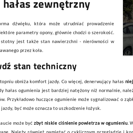
- hałas zewnętrzny
rma dźwięku, która może utrudniać prowadzenie
ektóre parametry opony, głównie chodzi o szerokość.
Istotny jest także stan nawierzchni - nierówności w
awanego przez koła.
wdź stan techniczny
opniu obniża komfort jazdy. Co więcej, denerwujący hałas
nie
y hałas ogumienia jest bardziej natężony niż normalnie, nal
w. Przykładowo huczące ogumienie może sygnalizować o ząbk
s jazdy, być może oznacza to uszkodzenie łożysk.
 aucie może być
zbyt niskie ciśnienie powietrza w ogumieniu
. 
e. Należy również pamiętać o cyklicznym przeglądzie i kon