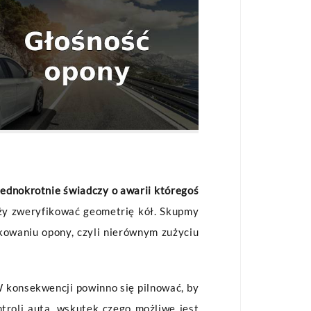
jednokrotnie świadczy o awarii któregoś
eży zweryfikować geometrię kół. Skupmy
owaniu opony, czyli nierównym zużyciu
W konsekwencji powinno się pilnować, by
troli auta, wskutek czego możliwe jest