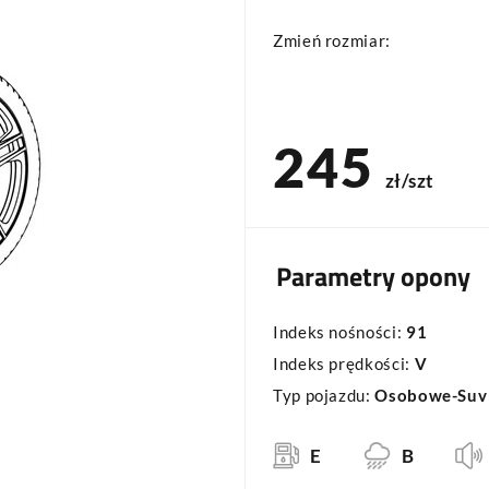
Zmień rozmiar:
245
zł/szt
Parametry opony
Indeks nośności:
91
Indeks prędkości:
V
Typ pojazdu:
Osobowe-Suv
E
B