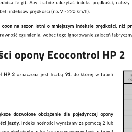
ednica felgi). Aby trafnie odczytać indeks prędkości, należ
beli indeksów prędkości (np. V - 220 km/h).
opon na sezon letni o mniejszym indeksie prędkości, niż pr
rawność ogumienia, wobec tego ignorowanie zaleceń fabryczn
ści opony Ecocontrol HP 2
ol HP 2
oznaczona jest liczbą
91
, do której w tabeli
ększe dozwolone obciążenie dla pojedynczej opony
ści jazdy
. Indeks nośności wyrażamy za pomocą 2 lub
owano obciążenie w kg (co sprecyzowane jest w tabeli