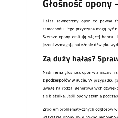
Głośność opony 
Hałas zewnętrzny opon to pewna fo
samochodu. Jego przyczyną mogą być ni
Szersze opony emitują więcej hałasu. 
jezdni wzmagają natężenie dźwięku wyd
Za duży hałas? Spra
Nadmierna głośność opon w znacznym st
z podzespołów w aucie
. W przypadku gd
uwagę na rodzaj generowanych dźwiękó
się bieżnika. Jeśli opony szumią podcza
Źródłem problematycznych odgłosów w
wszystkie opony były równo napompowan