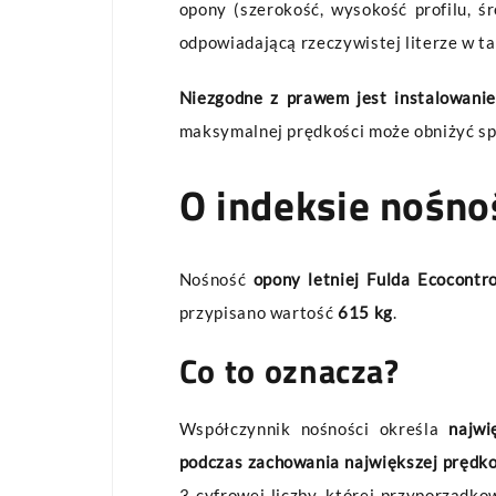
opony (szerokość, wysokość profilu, śr
odpowiadającą rzeczywistej literze w ta
Niezgodne z prawem jest instalowanie 
maksymalnej prędkości może obniżyć sp
O indeksie nośno
Nośność
opony letniej Fulda Ecocontr
przypisano wartość
615 kg
.
Co to oznacza?
Współczynnik nośności określa
najwi
podczas zachowania największej prędko
3-cyfrowej liczby, której przyporządk