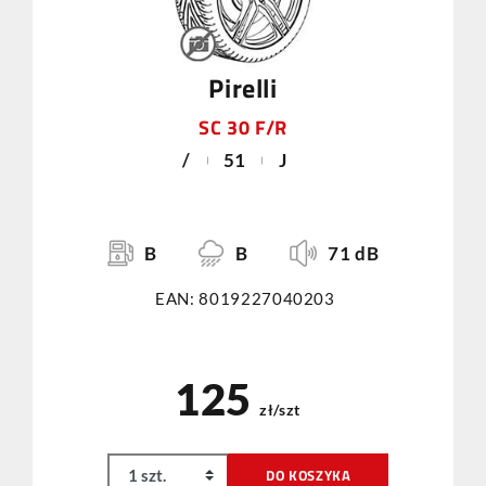
Pirelli
SC 30 F/R
/
51
J
B
B
71 dB
EAN: 8019227040203
125
zł/szt
DO KOSZYKA