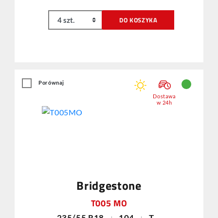
DO KOSZYKA
Porównaj
Dostawa
w 24h
Bridgestone
T005 MO
235/55 R18
104
T