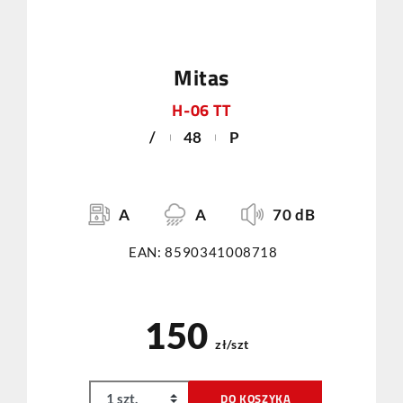
Mitas
H-06 TT
/
48
P
A
A
70 dB
EAN: 8590341008718
150
zł/szt
DO KOSZYKA