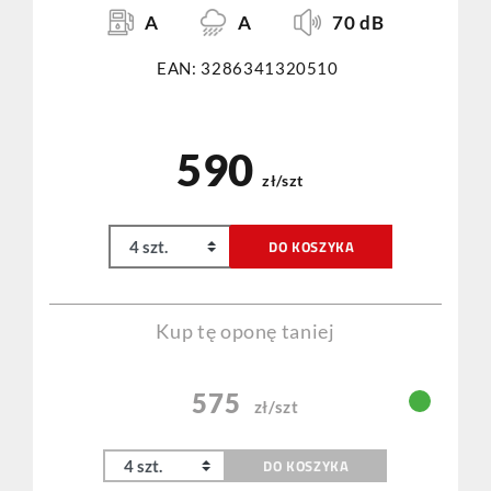
A
A
70 dB
EAN: 3286341320510
590
zł/szt
DO KOSZYKA
Kup tę oponę taniej
575
zł/szt
DO KOSZYKA