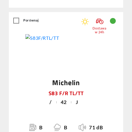
Porównaj
Dostawa
w 24h
Michelin
S83 F/R TL/TT
/
42
J
B
B
71 dB