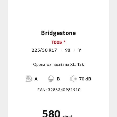
Bridgestone
T005 *
225/50 R17
98
Y
Opona wzmacniana XL:
Tak
A
B
70 dB
EAN: 3286340981910
580
zł/szt