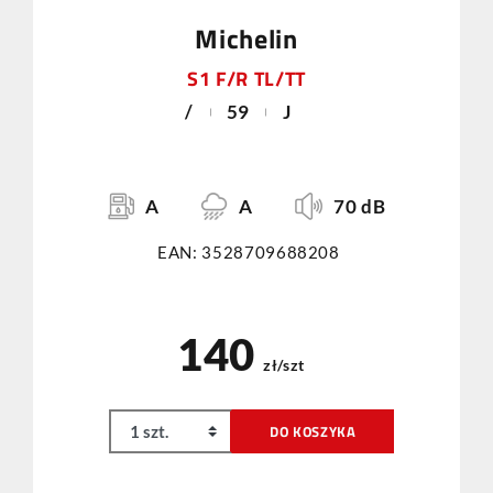
Michelin
S1 F/R TL/TT
/
59
J
A
A
70 dB
EAN: 3528709688208
140
zł/szt
DO KOSZYKA