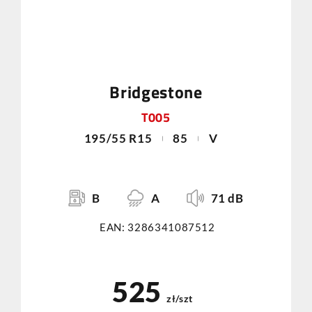
Bridgestone
T005
195/55 R15
85
V
B
A
71 dB
EAN: 3286341087512
525
zł/szt