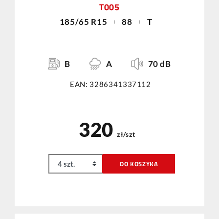
T005
185/65 R15
88
T
B
A
70 dB
EAN: 3286341337112
320
zł/szt
DO KOSZYKA