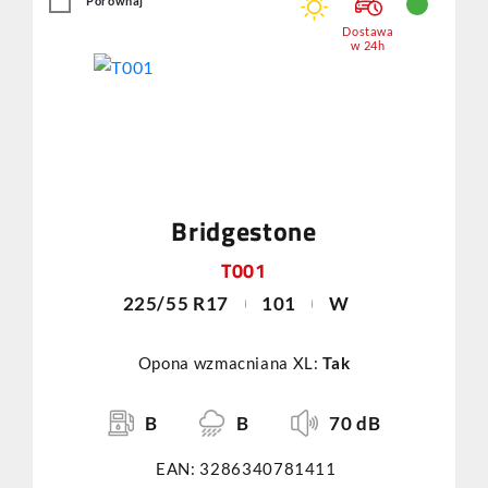
Porównaj
Dostawa
w 24h
Bridgestone
T001
225/55 R17
101
W
Opona wzmacniana XL:
Tak
B
B
70 dB
EAN: 3286340781411