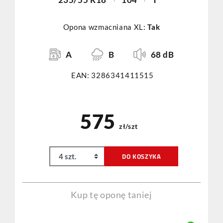
Opona wzmacniana XL:
Tak
A
B
68 dB
EAN: 3286341411515
575
zł/szt
DO KOSZYKA
Kup tę oponę taniej