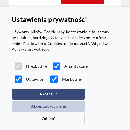
Ustawienia prywatności
Używamy plików Cookie, aby korzystanie z tej strony
Porównaj
było jak najbardziej użyteczne i bezpieczne. Możesz
zmienić ustawienia Cookies lub je odrzucić. Więcej w
Dostawa
w 24h
Polityka prywatności
Niezbędne
Analityczne
Ustawień
Marketing
Akceptuję
Bridgestone
Akceptuję wybrane
T005
215/60 R16
95
V
Odrzuć