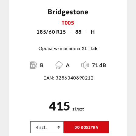
Bridgestone
T005
185/60 R15
88
H
Opona wzmacniana XL:
Tak
B
A
71 dB
EAN: 3286340890212
415
zł/szt
DO KOSZYKA