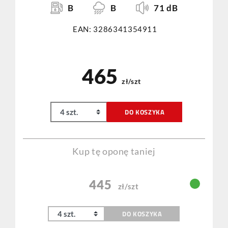
B
B
71 dB
EAN: 3286341354911
465
zł/szt
DO KOSZYKA
Kup tę oponę taniej
445
zł/szt
DO KOSZYKA