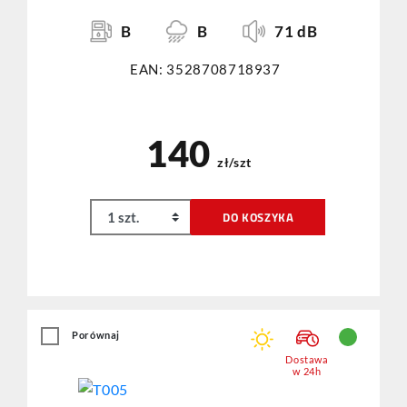
B
B
71 dB
EAN: 3528708718937
140
zł/szt
DO KOSZYKA
Porównaj
Dostawa
w 24h