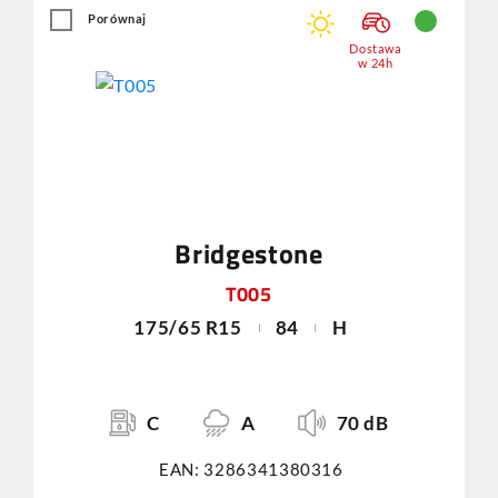
Porównaj
Dostawa
w 24h
Bridgestone
T005
175/65 R15
84
H
C
A
70 dB
EAN: 3286341380316