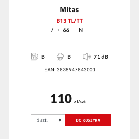
Mitas
B13 TL/TT
/
66
N
B
B
71 dB
EAN: 3838947843001
110
zł/szt
DO KOSZYKA