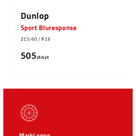
Dunlop
Sport Bluresponse
215/60 / R16
505
zł/szt
Marki opon