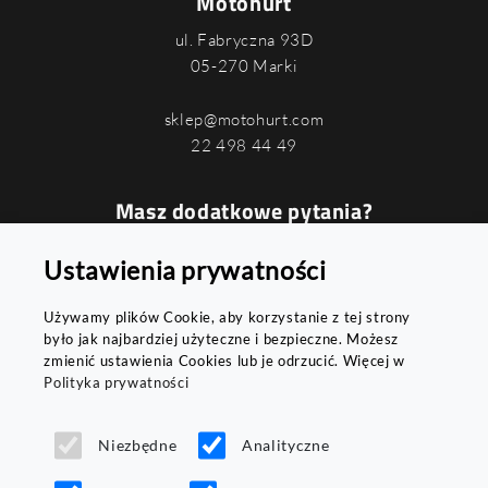
Motohurt
ul. Fabryczna 93D
05-270 Marki
sklep@motohurt.com
22 498 44 49
Masz dodatkowe pytania?
Podaj swój numer, a oddzwonimy do
Ustawienia prywatności
Ciebie najszybciej jak to możliwe
Używamy plików Cookie, aby korzystanie z tej strony
było jak najbardziej użyteczne i bezpieczne. Możesz
zmienić ustawienia Cookies lub je odrzucić. Więcej w
Polityka prywatności
WYŚLIJ
Niezbędne
Analityczne