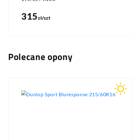
315
zł/szt
Polecane opony