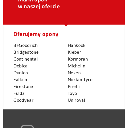
w naszej ofercie
Oferujemy opony
BFGoodrich
Hankook
Bridgestone
Kleber
Continental
Kormoran
Dębica
Michelin
Dunlop
Nexen
Falken
Nokian Tyres
Firestone
Pirelli
Fulda
Toyo
Goodyear
Uniroyal