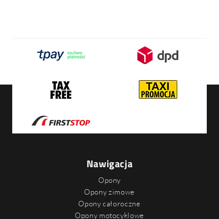
Nawigacja
Opony
Opony zimowe
Opony całoroczne
Opony motocyklowe