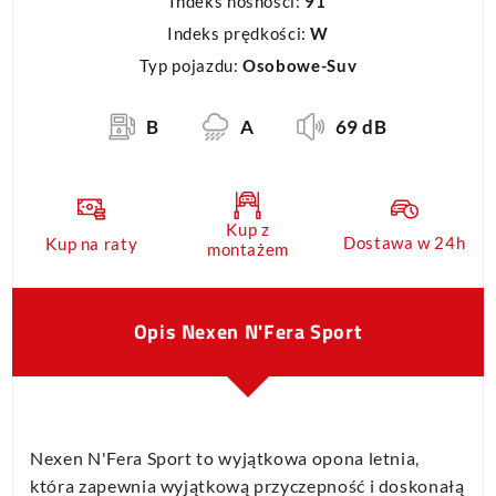
Indeks nośności:
91
Indeks prędkości:
W
Typ pojazdu:
Osobowe-Suv
B
A
69 dB
Kup z
Dostawa w 24h
Kup na raty
montażem
Opis Nexen N'Fera Sport
Nexen N'Fera Sport to wyjątkowa opona letnia,
która zapewnia wyjątkową przyczepność i doskonałą