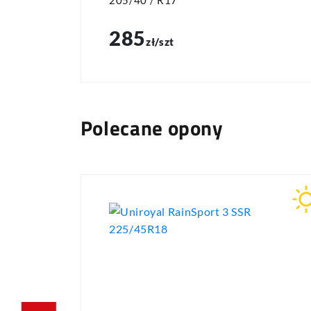
205/40 / R17
285
zł/szt
Polecane opony