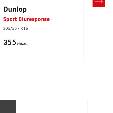
Dunlop
Dębi
Sport Bluresponse
Navig
205/55 / R16
165/70 
355
220
zł/szt