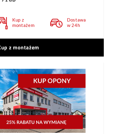
Kup z
Dostawa
montażem
w 24h
Kup z montażem