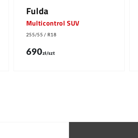
Fulda
Multicontrol SUV
255/55 / R18
690
zł/szt