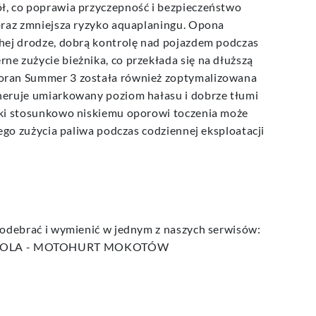
ł, co poprawia przyczepność i bezpieczeństwo
oraz zmniejsza ryzyko aquaplaningu. Opona
hej drodze, dobrą kontrolę nad pojazdem podczas
e zużycie bieżnika, co przekłada się na dłuższą
oran Summer 3 została również zoptymalizowana
neruje umiarkowany poziom hałasu i dobrze tłumi
ęki stosunkowo niskiemu oporowi toczenia może
ego zużycia paliwa podczas codziennej eksploatacji
 odebrać i wymienić w jednym z naszych serwisów:
WOLA - MOTOHURT MOKOTÓW