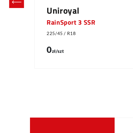
Uniroyal
RainSport 3 SSR
225/45 / R18
0
zł/szt