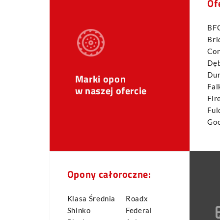
Of
BFG
Bri
Con
Dęb
Dun
Marki opon
Fal
w naszej ofercie
Fir
Ful
Go
Opony całoroczne:
Klasa Średnia
Roadx
Shinko
Federal