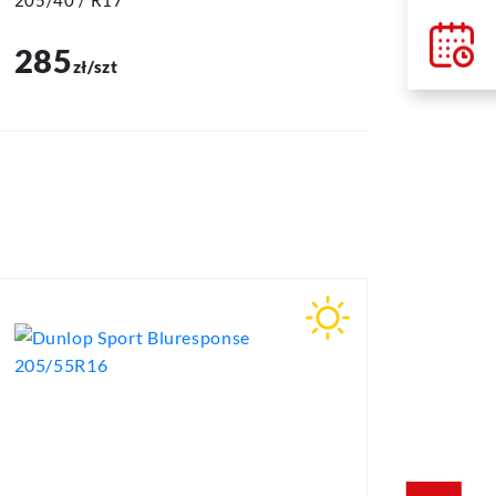
205/40 / R17
205/40 
285
285
zł/szt