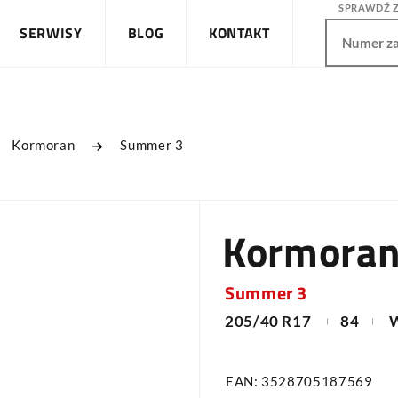
SPRAWDŹ 
SERWISY
BLOG
KONTAKT
Kormoran
Summer 3
Kormora
Summer 3
205/40 R17
84
EAN: 3528705187569