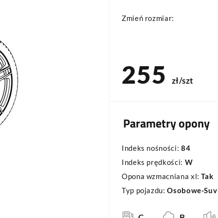
Zmień rozmiar:
255
zł/szt
Parametry opony
Indeks nośności:
84
Indeks prędkości:
W
Opona wzmacniana xl:
Tak
Typ pojazdu:
Osobowe-Suv
C
B