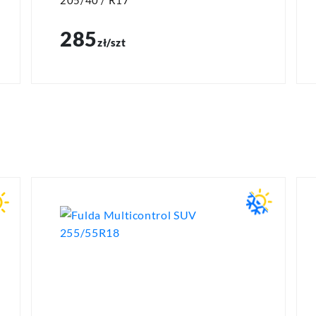
205/40 / R17
285
zł/szt