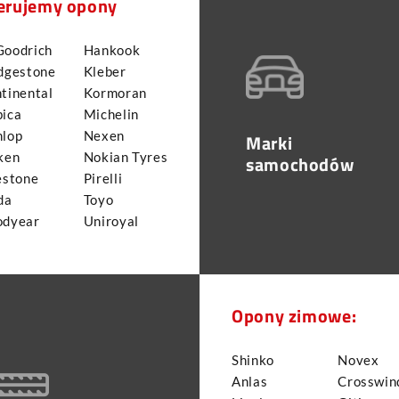
erujemy opony
oodrich
Hankook
dgestone
Kleber
tinental
Kormoran
ica
Michelin
lop
Nexen
Marki
ken
Nokian Tyres
samochodów
estone
Pirelli
da
Toyo
odyear
Uniroyal
Opony zimowe:
Shinko
Novex
Anlas
Crosswin