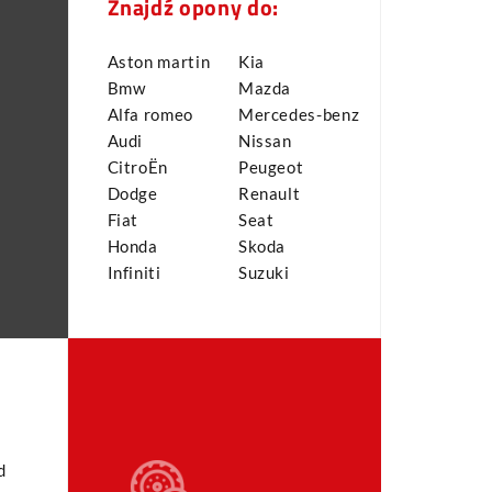
Znajdź opony do:
Aston martin
Kia
Bmw
Mazda
Alfa romeo
Mercedes-benz
Audi
Nissan
CitroËn
Peugeot
Dodge
Renault
Fiat
Seat
Honda
Skoda
Infiniti
Suzuki
d