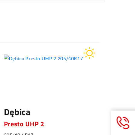
Dębica
Dębi
Presto UHP 2
Prest