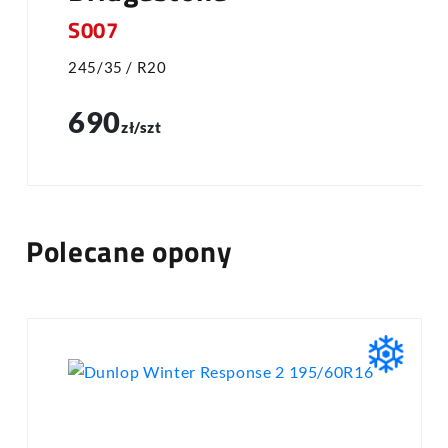
S007
245/35 / R20
690
zł/szt
Polecane opony