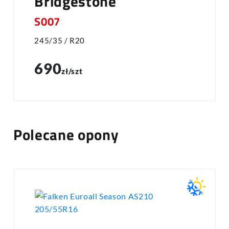
Bridgestone
S007
245/35 / R20
690
zł/szt
Polecane opony