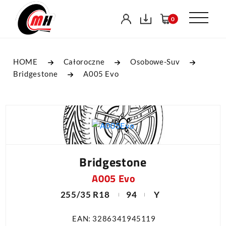
0
HOME
Całoroczne
Osobowe-Suv
Bridgestone
A005 Evo
Bridgestone
A005 Evo
255/35 R18
94
Y
EAN: 3286341945119