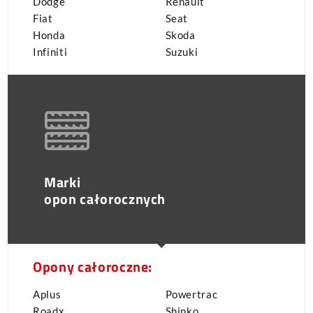
Dodge
Renault
Fiat
Seat
Honda
Skoda
Infiniti
Suzuki
Marki
opon całorocznych
Opony całoroczne:
Aplus
Powertrac
Roadx
Shinko