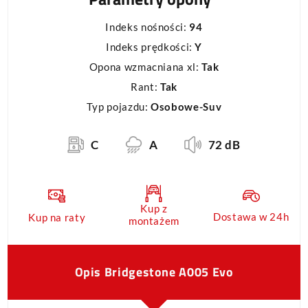
Indeks nośności:
94
Indeks prędkości:
Y
Opona wzmacniana xl:
Tak
Rant:
Tak
Typ pojazdu:
Osobowe-Suv
C
A
72 dB
Kup z
Dostawa w 24h
Kup na raty
montażem
Opis Bridgestone A005 Evo