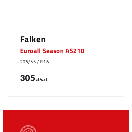
Falken
Euroall Season AS210
205/55 / R16
305
zł/szt