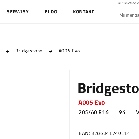
SPRAWDŹ 
SERWISY
BLOG
KONTAKT
Bridgestone
A005 Evo
Bridgest
A005 Evo
205/60 R16
96
EAN: 3286341940114