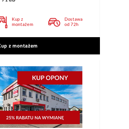
Kup z
Dostawa
montażem
od 72h
Kup z montażem