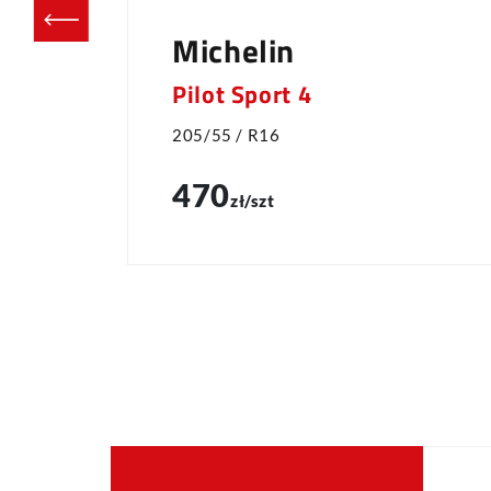
Michelin
Pilot Sport 4
205/55 / R16
470
zł/szt