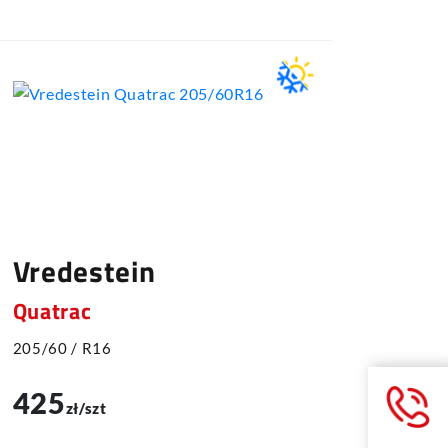
Vredestein
Vred
Quatrac
Quatr
205/60 / R16
205/60 
425
425
zł/szt