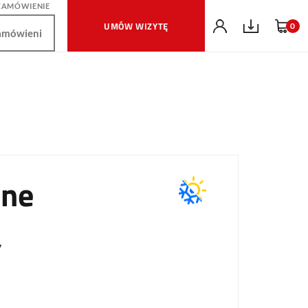
ZAMÓWIENIE
UMÓW WIZYTĘ
0
one
V