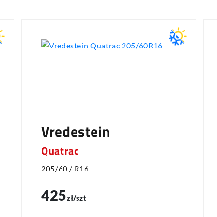
Vredestein
Quatrac
205/60 / R16
425
zł/szt