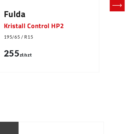
Fulda
Fire
Kristall Control HP2
Multi
195/65 / R15
165/70 
255
250
zł/szt