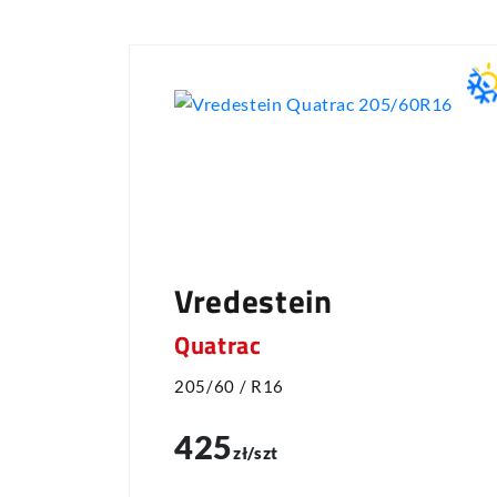
Vredestein
Quatrac
205/60 / R16
425
zł/szt