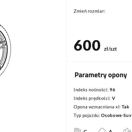
Zmień rozmiar:
600
zł/szt
Parametry opony
Indeks nośności:
96
Indeks prędkości:
V
Opona wzmacniana xl:
Tak
Typ pojazdu:
Osobowe-Suv
C
A