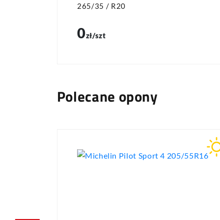
265/35 / R20
0
zł/szt
Polecane opony