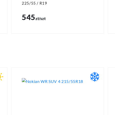
225/55 / R19
545
zł/szt