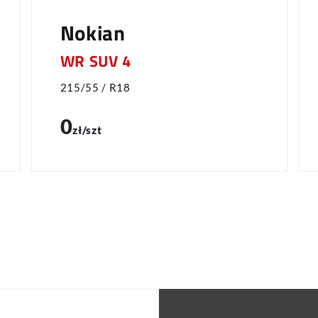
Nokian
WR SUV 4
215/55 / R18
0
zł/szt