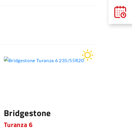
Bridgestone
Brid
Turanza 6
Poten