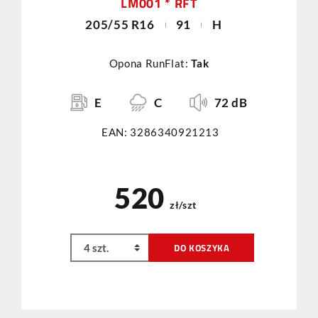
LM001 * RFT
205/55 R16
91
H
Opona RunFlat:
Tak
E
C
72 dB
EAN: 3286340921213
520
zł/szt
DO KOSZYKA