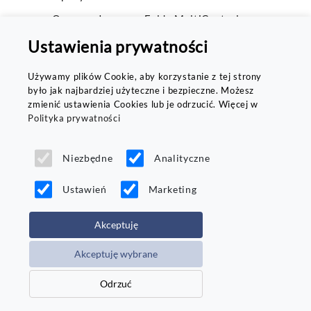
Opony całoroczne Fulda MultiControl
Opony całoroczne Toyo Vario V2
Ustawienia prywatności
Opony całoroczne Dunlop All Season 2
Używamy plików Cookie, aby korzystanie z tej strony
Opony Zimowe 225/45/R17
było jak najbardziej użyteczne i bezpieczne. Możesz
zmienić ustawienia Cookies lub je odrzucić. Więcej w
Opony letnie Goodyear Efficientgrip Performance
Polityka prywatności
Opony zimowe 205/55 R16
Niezbędne
Analityczne
Opony zimowe Firestone Winterhawk 3
Opony całoroczne Nokian Seasonproof
Ustawień
Marketing
Opony letnie 235/45 R19
Akceptuję
Akceptuję wybrane
Odrzuć