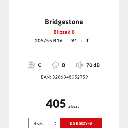
Bridgestone
Blizzak 6
205/55 R16
91
T
C
B
70 dB
EAN: 3286348052759
405
zł/szt
DO KOSZYKA