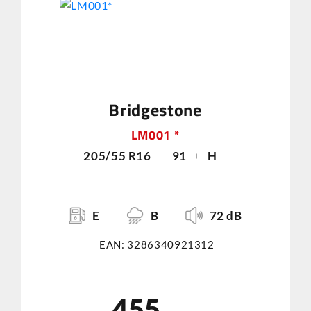
Bridgestone
LM001 *
205/55 R16
91
H
E
B
72 dB
EAN: 3286340921312
455