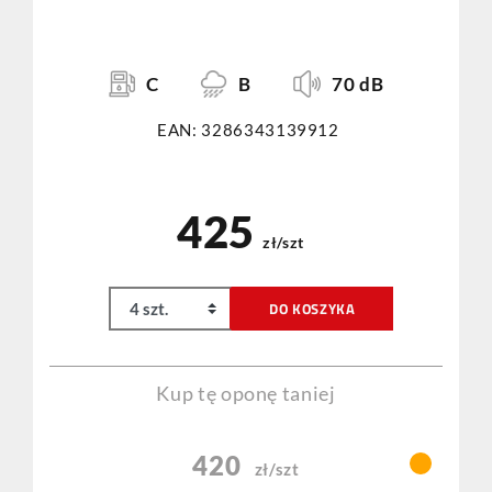
C
B
70 dB
EAN: 3286343139912
425
zł/szt
DO KOSZYKA
Kup tę oponę taniej
420
zł/szt