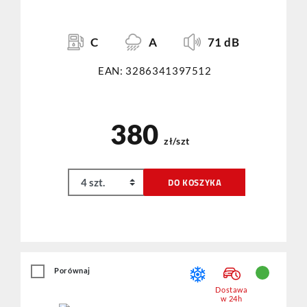
C
A
71 dB
EAN: 3286341397512
380
zł/szt
DO KOSZYKA
Porównaj
Dostawa
w 24h