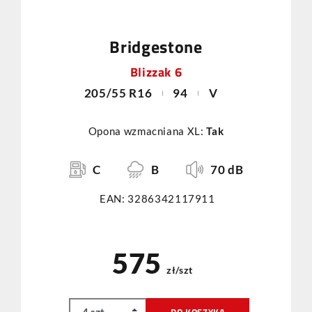
Bridgestone
Blizzak 6
205/55 R16
94
V
Opona wzmacniana XL:
Tak
C
B
70 dB
EAN: 3286342117911
575
zł/szt
DO KOSZYKA