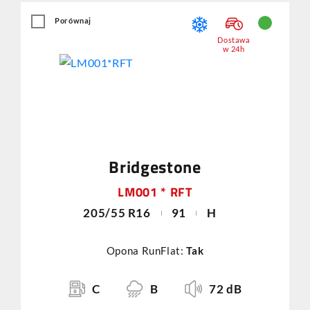
Porównaj
Dostawa
w 24h
Bridgestone
LM001 * RFT
205/55 R16
91
H
Opona RunFlat:
Tak
C
B
72 dB