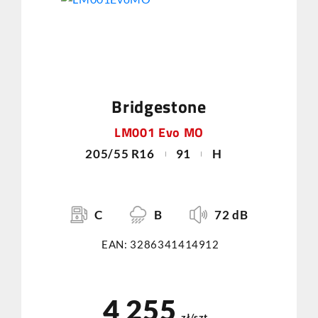
Bridgestone
LM001 Evo MO
205/55 R16
91
H
C
B
72 dB
EAN: 3286341414912
4 255
zł/szt