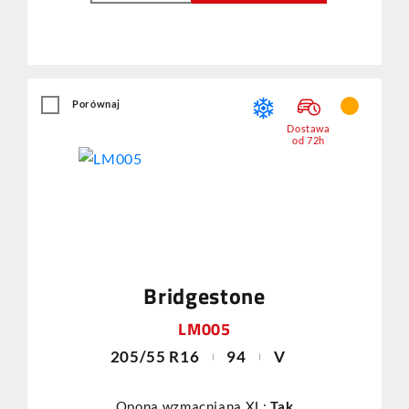
Porównaj
Dostawa
od 72h
Bridgestone
LM005
205/55 R16
94
V
Opona wzmacniana XL:
Tak