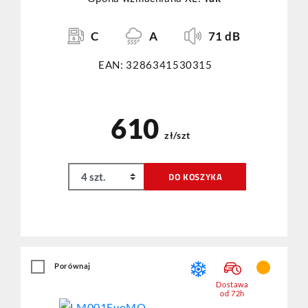
C
A
71 dB
EAN: 3286341530315
610
zł/szt
DO KOSZYKA
Porównaj
Dostawa
od 72h