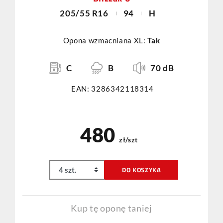
205/55 R16
94
H
Opona wzmacniana XL:
Tak
C
B
70 dB
EAN: 3286342118314
480
zł/szt
DO KOSZYKA
Kup tę oponę taniej