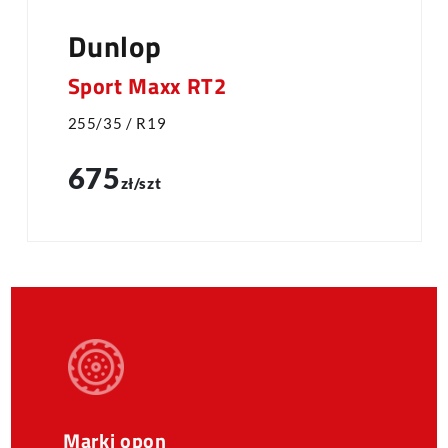
Dunlop
Sport Maxx RT2
255/35 / R19
675
zł/szt
Marki opon