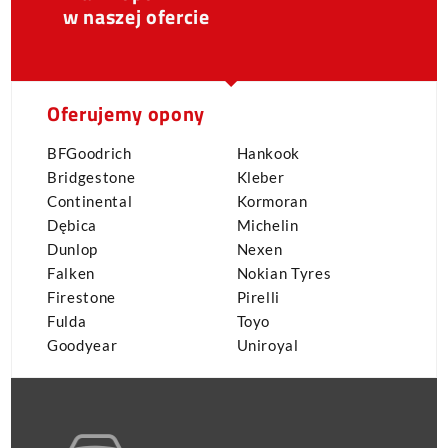
w naszej ofercie
Oferujemy opony
BFGoodrich
Hankook
Bridgestone
Kleber
Continental
Kormoran
Dębica
Michelin
Dunlop
Nexen
Falken
Nokian Tyres
Firestone
Pirelli
Fulda
Toyo
Goodyear
Uniroyal