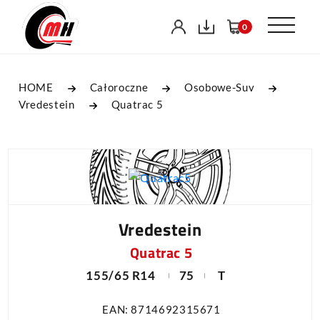
0
HOME
Całoroczne
Osobowe-Suv
Vredestein
Quatrac 5
Vredestein
Quatrac 5
155/65 R14
75
T
EAN: 8714692315671