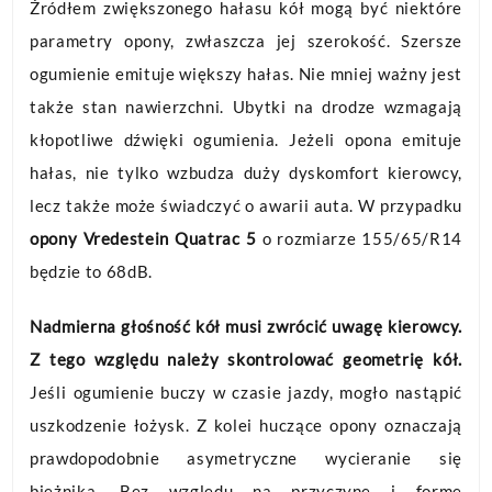
Źródłem zwiększonego hałasu kół mogą być niektóre
parametry opony, zwłaszcza jej szerokość. Szersze
ogumienie emituje większy hałas. Nie mniej ważny jest
także stan nawierzchni. Ubytki na drodze wzmagają
kłopotliwe dźwięki ogumienia. Jeżeli opona emituje
hałas, nie tylko wzbudza duży dyskomfort kierowcy,
lecz także może świadczyć o awarii auta. W przypadku
opony Vredestein Quatrac 5
o rozmiarze 155/65/R14
będzie to 68dB.
Nadmierna głośność kół musi zwrócić uwagę kierowcy.
Z tego względu należy skontrolować geometrię kół.
Jeśli ogumienie buczy w czasie jazdy, mogło nastąpić
uszkodzenie łożysk. Z kolei huczące opony oznaczają
prawdopodobnie asymetryczne wycieranie się
bieżnika. Bez względu na przyczynę i formę