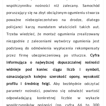
współczynniku nośności niż zalecany. Samochód
poruszający się na zbyt obciążonym ogumieniu stwarza
poważne niebezpieczeństwo na drodze, dlatego
policjanci karzą mandatem właścicieli takich aut.
Trzeba wiedzieć, że montaż ogumienia zrealizowany
niezgodnie z zaleceniami wytwórcy ogumienia jest
podstawą do odmówienia wypłacenia rekompensaty
przez firmę ubezpieczeniową po stłuczce.
Cyfra
informująca o najwyższej dopuszczalnej nośności
widnieje pod koniec ciągu liczb i symboli,
oznaczających kolejno szerokość opony, wysokość
profilu i średnicę felgi.
Aby bezbłędnie odczytać
parametr nośności, powinno się odnaleźć wartość
odpowiadającą konkretnej liczbie w wykazie
współczynników nośności (np. cyfra 66 to 300