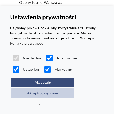
Opony letnie Warszawa
Opony Całoroczne Nokian 195/65 R15
Ustawienia prywatności
Opony samochodowe letnie
Używamy plików Cookie, aby korzystanie z tej strony
Opony letnie Continental PremiumContact 6
było jak najbardziej użyteczne i bezpieczne. Możesz
Opony letnie Michelin Primacy 3
zmienić ustawienia Cookies lub je odrzucić. Więcej w
Polityka prywatności
Opony zimowe Nexen Winguard Sport 2
Opony Zimowe 245/45/R18
Niezbędne
Analityczne
Opony letnie BFGoodrich Mud Terrain T/A KM3
Ustawień
Marketing
Falken opony wielosezonowe
Opony całoroczne Nokian
Akceptuję
Opony zimowe 205/65 R16c
Akceptuję wybrane
Opony letnie Bridgestone Turanza T005
Odrzuć