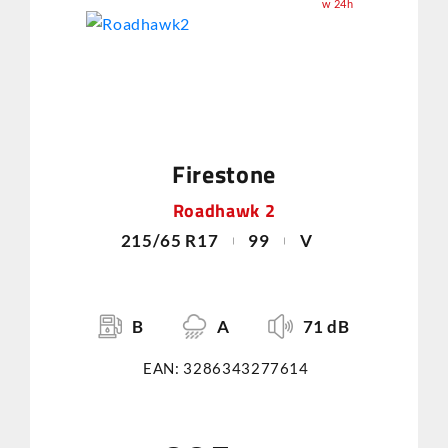
w 24h
Firestone
Roadhawk 2
215/65 R17
99
V
B
A
71 dB
EAN: 3286343277614