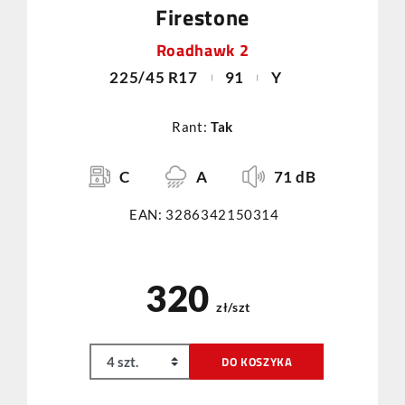
Firestone
Roadhawk 2
225/45 R17
91
Y
Rant:
Tak
C
A
71 dB
EAN: 3286342150314
320
zł/szt
DO KOSZYKA