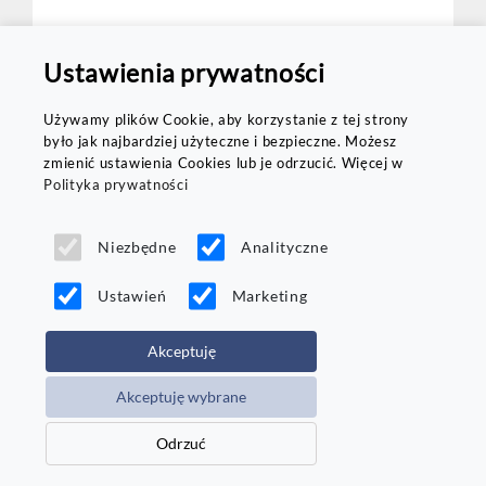
Ustawienia prywatności
Porównaj
Dostawa
Używamy plików Cookie, aby korzystanie z tej strony
w 24h
było jak najbardziej użyteczne i bezpieczne. Możesz
zmienić ustawienia Cookies lub je odrzucić. Więcej w
Polityka prywatności
Niezbędne
Analityczne
Ustawień
Marketing
Firestone
Akceptuję
Roadhawk 2
215/40 R17
87
Y
Akceptuję wybrane
Odrzuć
Rant:
Tak
Opona wzmacniana XL:
Tak