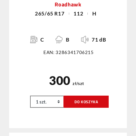
Roadhawk
265/65 R17
112
H
C
B
71 dB
EAN: 3286341706215
300
zł/szt
DO KOSZYKA