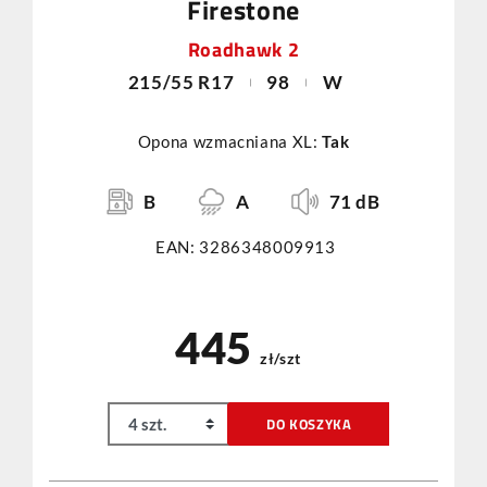
Firestone
Roadhawk 2
215/55 R17
98
W
Opona wzmacniana XL:
Tak
B
A
71 dB
EAN: 3286348009913
445
zł/szt
DO KOSZYKA