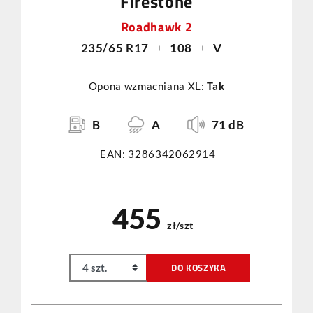
Firestone
Roadhawk 2
235/65 R17
108
V
Opona wzmacniana XL:
Tak
B
A
71 dB
EAN: 3286342062914
455
zł/szt
DO KOSZYKA