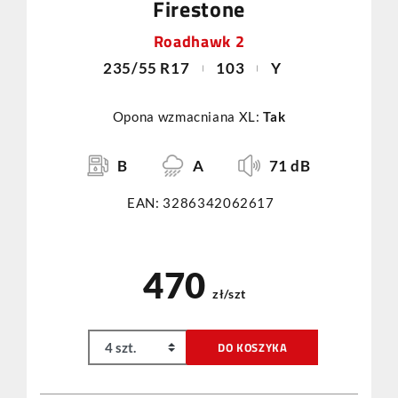
Firestone
Roadhawk 2
235/55 R17
103
Y
Opona wzmacniana XL:
Tak
B
A
71 dB
EAN: 3286342062617
470
zł/szt
DO KOSZYKA