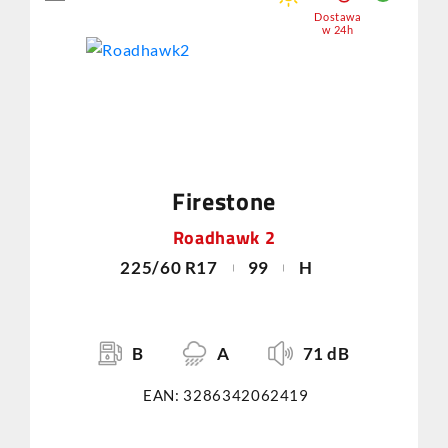
Dostawa
w 24h
Firestone
Roadhawk 2
225/60 R17
99
H
B
A
71 dB
EAN: 3286342062419