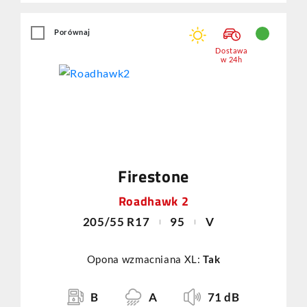
Porównaj
Dostawa
w 24h
Firestone
Roadhawk 2
205/55 R17
95
V
Opona wzmacniana XL:
Tak
B
A
71 dB