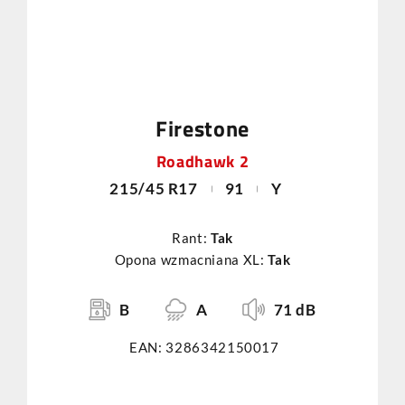
Firestone
Roadhawk 2
215/45 R17
91
Y
Rant:
Tak
Opona wzmacniana XL:
Tak
B
A
71 dB
EAN: 3286342150017