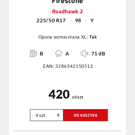
Firestone
Roadhawk 2
225/50 R17
98
Y
Opona wzmacniana XL:
Tak
B
A
71 dB
EAN: 3286342150512
420
zł/szt
DO KOSZYKA