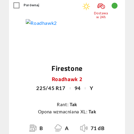
Porównaj
Dostawa
w 24h
Firestone
Roadhawk 2
225/45 R17
94
Y
Rant:
Tak
Opona wzmacniana XL:
Tak
B
A
71 dB