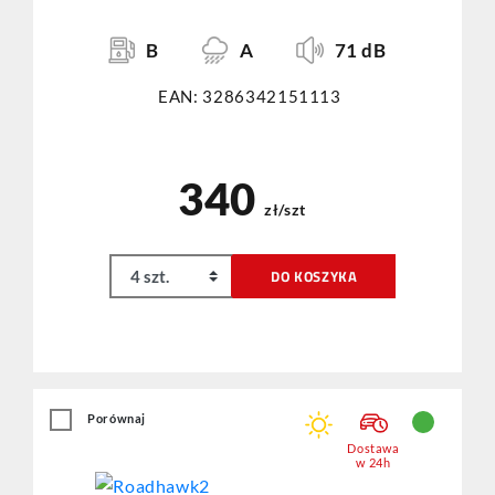
B
A
71 dB
EAN: 3286342151113
340
zł/szt
DO KOSZYKA
Porównaj
Dostawa
w 24h