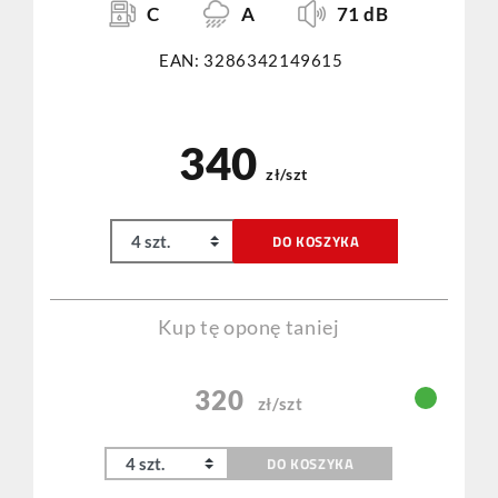
C
A
71 dB
EAN: 3286342149615
340
zł/szt
DO KOSZYKA
Kup tę oponę taniej
320
zł/szt
DO KOSZYKA