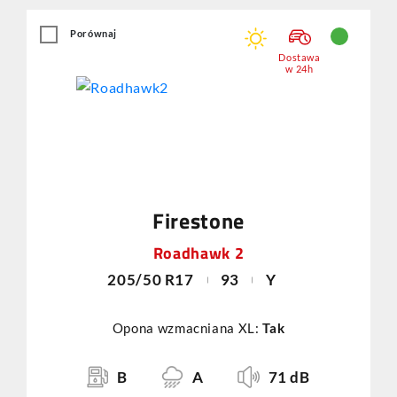
Porównaj
Dostawa
w 24h
Firestone
Roadhawk 2
205/50 R17
93
Y
Opona wzmacniana XL:
Tak
B
A
71 dB