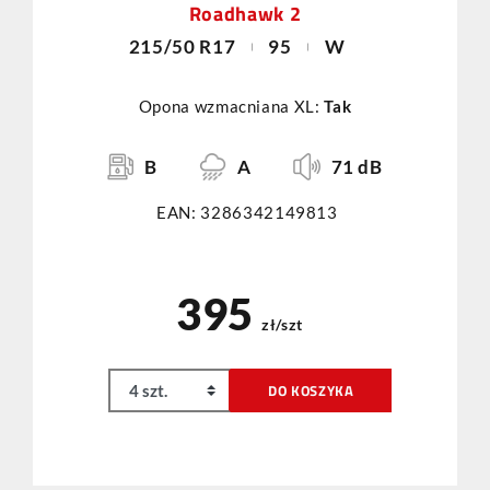
Roadhawk 2
215/50 R17
95
W
Opona wzmacniana XL:
Tak
B
A
71 dB
EAN: 3286342149813
395
zł/szt
DO KOSZYKA