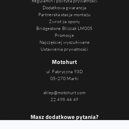
Regulamin i polityka prywatności
Dodatkowa gwarancja
Partnerska stacja montażu
Zwrot za opony
Bridgestone Blizzak LM005
Promocje
Najczęściej wyszukiwane
Ustawienia prywatności
Motohurt
ul. Fabryczna 93D
05-270 Marki
sklep@motohurt.com
22 498 44 49
Masz dodatkowe pytania?
Podaj swój numer, a oddzwonimy do