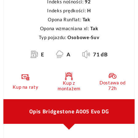
Indeks nośności:
92
Indeks prędkości:
H
Opona Runflat:
Tak
Opona wzmacniana xl:
Tak
Typ pojazdu:
Osobowe-Suv
E
A
71 dB
Dostawa od
Kup z
Kup na raty
72h
montażem
Opis Bridgestone A005 Evo DG