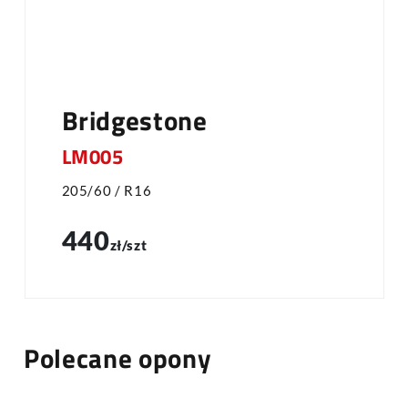
Bridgestone
LM005
205/60 / R16
440
zł/szt
Polecane opony