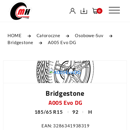
0
HOME
Całoroczne
Osobowe-Suv
Bridgestone
A005 Evo DG
Bridgestone
A005 Evo DG
185/65 R15
92
H
EAN: 3286341938319