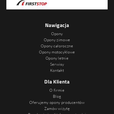
Nawigacja
Opony
Opony zimowe
Opony całoroczne
Opony motocyklowe
Opony letnie
Serwisy
Kontakt
Dla Klienta
O firmie
Blog
Oferujemy opony producentów
Zamów wizytę