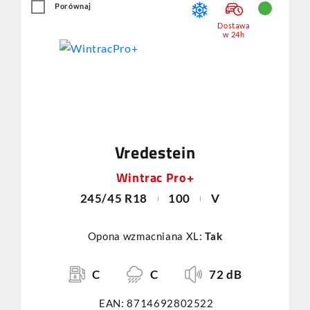
Porównaj
Dostawa
w 24h
Vredestein
Wintrac Pro+
245/45 R18
100
V
Opona wzmacniana XL:
Tak
C
C
72 dB
EAN: 8714692802522