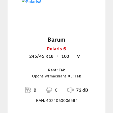
Barum
Polaris 6
245/45 R18
100
V
Rant:
Tak
Opona wzmacniana XL:
Tak
B
C
72 dB
EAN: 4024063006584