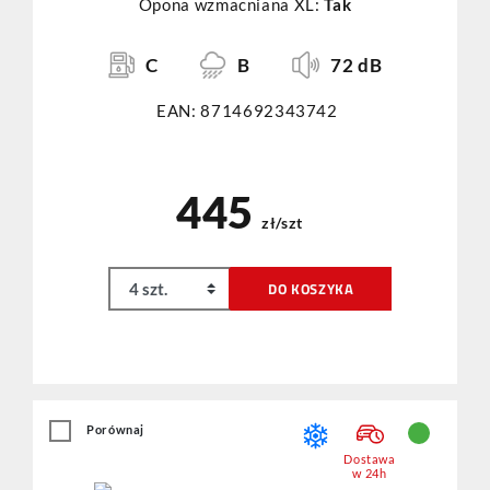
Opona wzmacniana XL:
Tak
C
B
72 dB
EAN: 8714692343742
445
zł/szt
DO KOSZYKA
Porównaj
Dostawa
w 24h