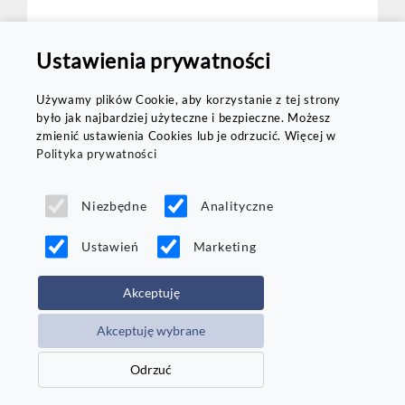
Ustawienia prywatności
Porównaj
Używamy plików Cookie, aby korzystanie z tej strony
Dostawa
było jak najbardziej użyteczne i bezpieczne. Możesz
w 24h
zmienić ustawienia Cookies lub je odrzucić. Więcej w
Polityka prywatności
Niezbędne
Analityczne
Ustawień
Marketing
Goodyear
Akceptuję
UltraGrip Performance 3
Akceptuję wybrane
245/45 R18
100
V
Odrzuć
Rant:
Tak
Opona wzmacniana XL:
Tak