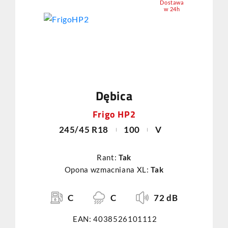
Dostawa
w 24h
Dębica
Frigo HP2
245/45 R18
100
V
Rant:
Tak
Opona wzmacniana XL:
Tak
C
C
72 dB
EAN: 4038526101112