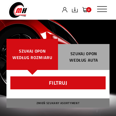
0
SZUKAJ OPON
SZUKAJ OPON
WEDŁUG ROZMIARU
WEDŁUG AUTA
FILTRUJ
ZMIEŃ SZUKANY ASORTYMENT