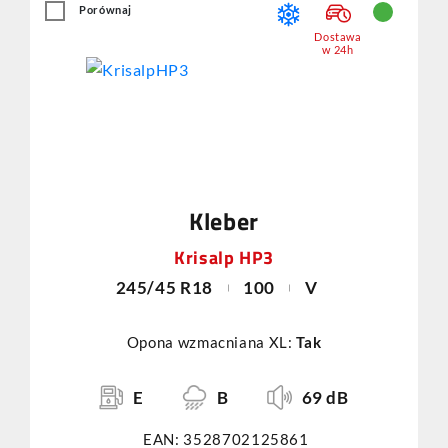
Porównaj
Dostawa
w 24h
Kleber
Krisalp HP3
245/45 R18
100
V
Opona wzmacniana XL:
Tak
E
B
69 dB
EAN: 3528702125861