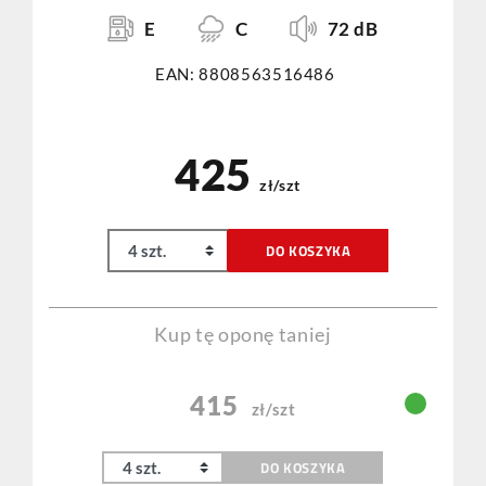
E
C
72 dB
EAN: 8808563516486
425
zł/szt
DO KOSZYKA
Kup tę oponę taniej
415
zł/szt
DO KOSZYKA