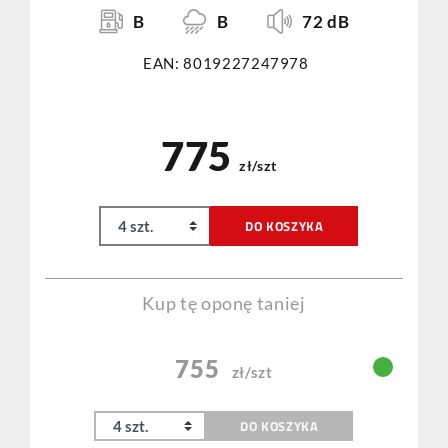
B
B
72 dB
EAN: 8019227247978
775
zł/szt
DO KOSZYKA
Kup tę oponę taniej
755
zł/szt
DO KOSZYKA