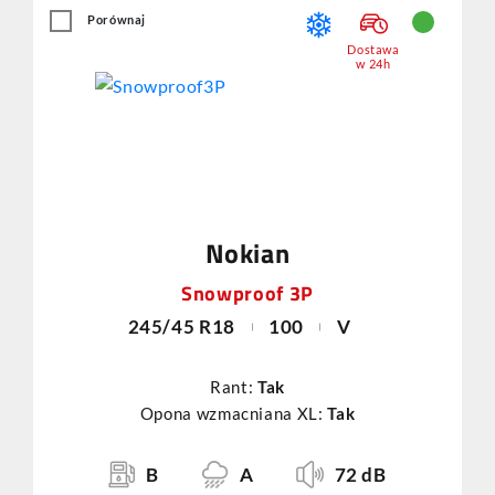
Porównaj
Dostawa
w 24h
Nokian
Snowproof 3P
245/45 R18
100
V
Rant:
Tak
Opona wzmacniana XL:
Tak
B
A
72 dB