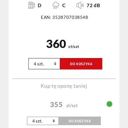
D
C
72 dB
EAN: 3528707038548
360
zł/szt
DO KOSZYKA
Kup tę oponę taniej
355
zł/szt
DO KOSZYKA