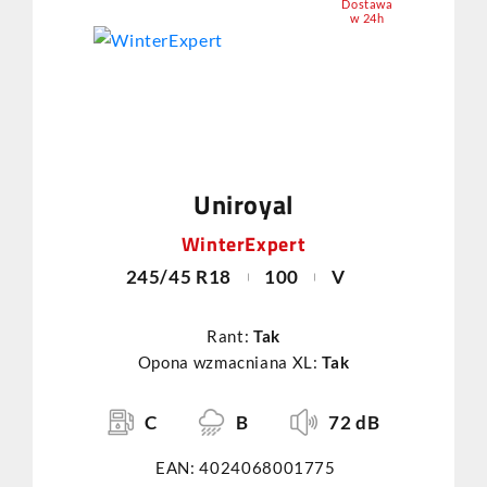
Dostawa
w 24h
Uniroyal
WinterExpert
245/45 R18
100
V
Rant:
Tak
Opona wzmacniana XL:
Tak
C
B
72 dB
EAN: 4024068001775