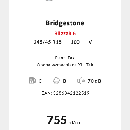
Bridgestone
Blizzak 6
245/45 R18
100
V
Rant:
Tak
Opona wzmacniana XL:
Tak
C
B
70 dB
EAN: 3286342122519
755
zł/szt