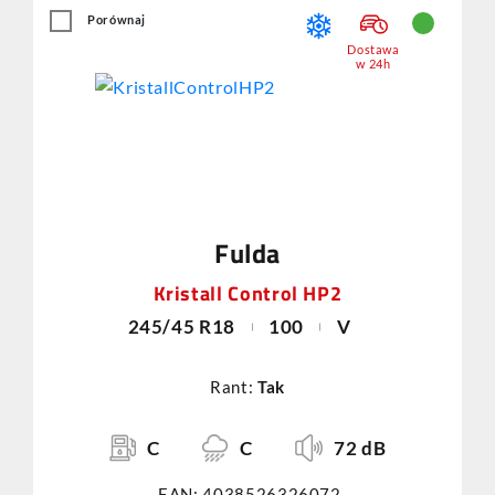
Porównaj
Dostawa
w 24h
Fulda
Kristall Control HP2
245/45 R18
100
V
Rant:
Tak
C
C
72 dB
EAN: 4038526326072