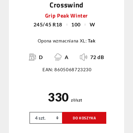
Crosswind
Grip Peak Winter
245/45 R18
100
W
Opona wzmacniana XL:
Tak
D
A
72 dB
EAN: 8605068723230
330
zł/szt
DO KOSZYKA