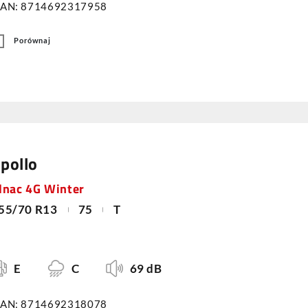
AN: 8714692317958
Porównaj
pollo
lnac 4G Winter
55/70 R13
75
T
E
C
69 dB
AN: 8714692318078