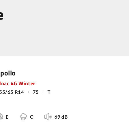
e
pollo
lnac 4G Winter
55/65 R14
75
T
E
C
69 dB