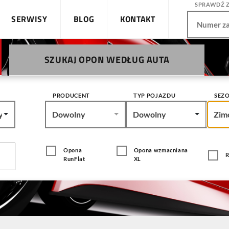
SPRAWDŹ 
SERWISY
BLOG
KONTAKT
SZUKAJ OPON WEDŁUG AUTA
PRODUCENT
TYP POJAZDU
SEZ
y
Dowolny
Dowolny
Zim
Opona
Opona wzmacniana
R
RunFlat
XL