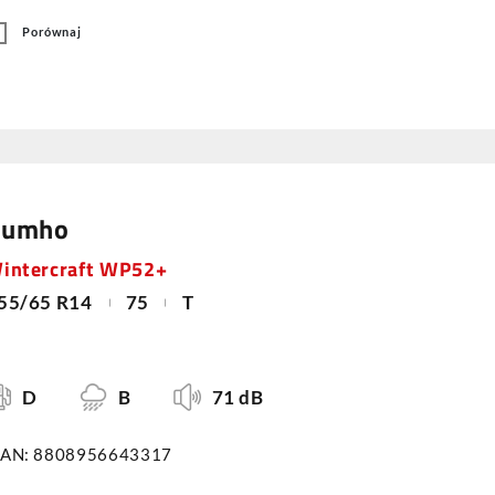
Porównaj
Kumho
intercraft WP52+
55/65 R14
75
T
D
B
71 dB
AN: 8808956643317