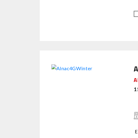
A
A
1
E