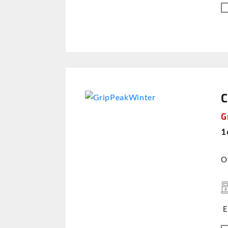
C
G
1
O
E