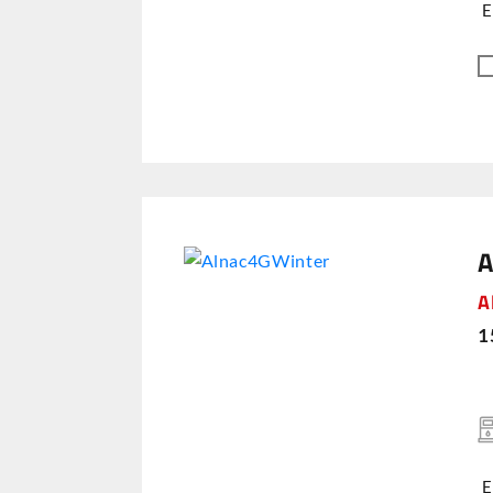
E
A
A
1
E