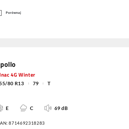
Porównaj
pollo
lnac 4G Winter
55/80 R13
79
T
E
C
69 dB
AN: 8714692318283