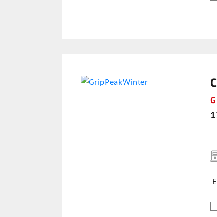
C
G
1
E