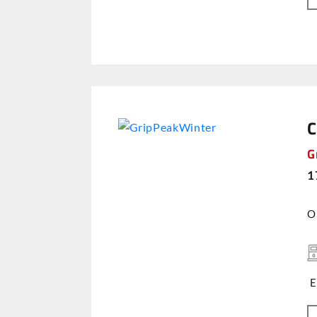
C
G
1
O
E