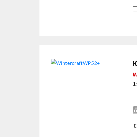
W
1
E