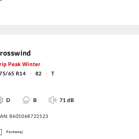
rosswind
rip Peak Winter
75/65 R14
82
T
D
B
71 dB
AN: 8605068722523
Porównaj