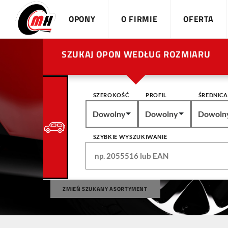
OPONY
O FIRMIE
OFERTA
SZUKAJ OPON WEDŁUG ROZMIARU
SZEROKOŚĆ
PROFIL
ŚREDNICA
Dowolny
Dowolny
Dowoln
SZYBKIE WYSZUKIWANIE
ZMIEŃ SZUKANY ASORTYMENT