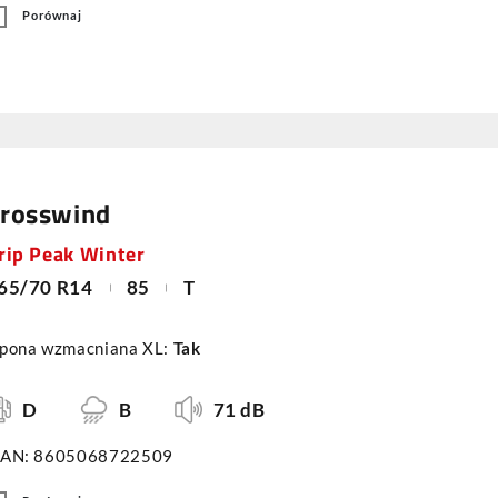
Porównaj
rosswind
rip Peak Winter
65/70 R14
85
T
pona wzmacniana XL:
Tak
D
B
71 dB
AN: 8605068722509