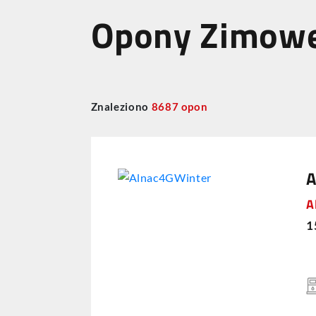
Opony Zimow
Znaleziono
8687
opon
A
A
1