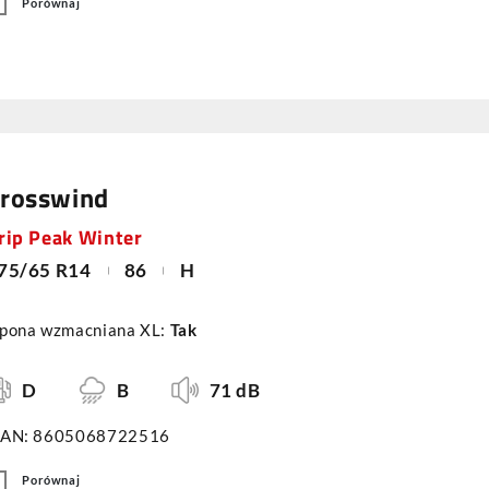
Porównaj
rosswind
rip Peak Winter
75/65 R14
86
H
pona wzmacniana XL:
Tak
D
B
71 dB
AN: 8605068722516
Porównaj