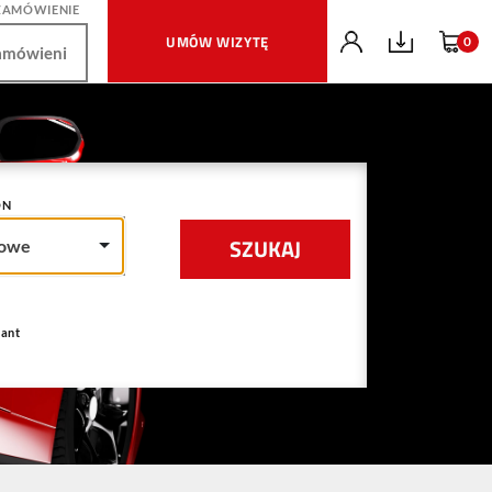
ZAMÓWIENIE
UMÓW WIZYTĘ
0
ON
owe
ant